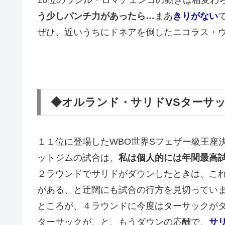
16位のワシル・ロマチェンコの動きは相変わ
う少しパンチ力があったら…
まあ
きりがない
ぜひ、近いうちにドネアを倒したニコラス・
◆オルランド・サリドVSターサ
１１位に登場したWBO世界Sフェザー級王座
ットジムの試合は、
私は個人的には年間最高
２ラウンドでサリドがダウンしたときは、これ
がある、と迂闊にも試合の行方を見切ってい
ところが、４ラウンドに今度はターサックが
ターサックが、と、もうダウンの応酬で、
サ