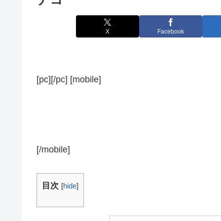
X
Facebook
[pc][/pc] [mobile]
[/mobile]
目次
[
hide
]