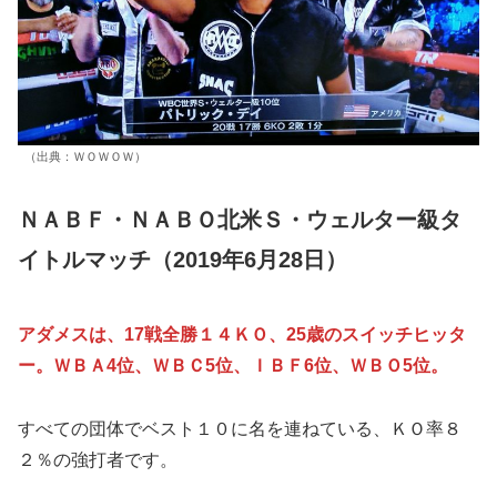
（出典：ＷＯＷＯＷ）
ＮＡＢＦ・ＮＡＢＯ北米Ｓ・ウェルター級タ
イトルマッチ（2019年6月28日）
アダメスは、17戦全勝１４ＫＯ、25歳のスイッチヒッタ
ー。ＷＢＡ4位、ＷＢＣ5位、ＩＢＦ6位、ＷＢＯ5位。
すべての団体でベスト１０に名を連ねている、ＫＯ率８
２％の強打者です。