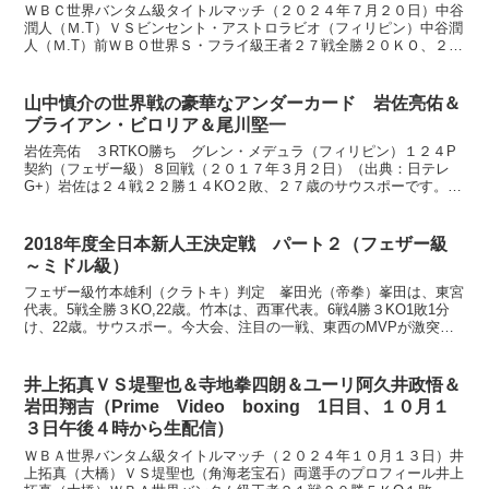
分から生配信
ＷＢＣ世界バンタム級タイトルマッチ（２０２４年７月２０日）中谷
潤人（Ｍ.T）ＶＳビンセント・アストロラビオ（フィリピン）中谷潤
人（Ｍ.T）前ＷＢＯ世界Ｓ・フライ級王者２７戦全勝２０ＫＯ、２６
歳 サウスポー身長 １７１ｃｍ リーチ １７０ｃｍ...
山中慎介の世界戦の豪華なアンダーカード 岩佐亮佑＆
ブライアン・ビロリア＆尾川堅一
岩佐亮佑 ３RTKO勝ち グレン・メデュラ（フィリピン）１２４P
契約（フェザー級）８回戦（２０１７年３月２日）（出典：日テレ
G+）岩佐は２４戦２２勝１４KO２敗、２７歳のサウスポーです。メ
デュラは１０戦８勝５KO１敗１分け、フィリピンフェザ...
2018年度全日本新人王決定戦 パート２（フェザー級
～ミドル級）
フェザー級竹本雄利（クラトキ）判定 峯田光（帝拳）峯田は、東宮
代表。5戦全勝３KO,22歳。竹本は、西軍代表。6戦4勝３KO1敗1分
け、22歳。サウスポー。今大会、注目の一戦、東西のMVPが激突し
ます。両者ともに力が入っていますね。お互いの...
井上拓真ＶＳ堤聖也＆寺地拳四朗＆ユーリ阿久井政悟＆
岩田翔吉（Prime Video boxing 1日目、１０月１
３日午後４時から生配信）
ＷＢＡ世界バンタム級タイトルマッチ（２０２４年１０月１３日）井
上拓真（大橋）ＶＳ堤聖也（角海老宝石）両選手のプロフィール井上