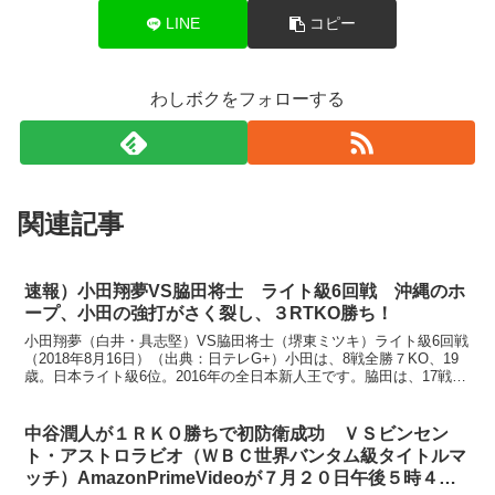
LINE
コピー
わしボクをフォローする
関連記事
速報）小田翔夢VS脇田将士 ライト級6回戦 沖縄のホ
ープ、小田の強打がさく裂し、３RTKO勝ち！
小田翔夢（白井・具志堅）VS脇田将士（堺東ミツキ）ライト級6回戦
（2018年8月16日）（出典：日テレG+）小田は、8戦全勝７KO、19
歳。日本ライト級6位。2016年の全日本新人王です。脇田は、17戦8
勝３KO7敗2分け、22歳。日本ライ...
中谷潤人が１ＲＫＯ勝ちで初防衛成功 ＶＳビンセン
ト・アストロラビオ（ＷＢＣ世界バンタム級タイトルマ
ッチ）AmazonPrimeVideoが７月２０日午後５時４５