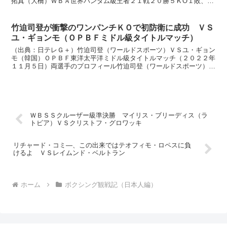
拓真（大橋）ＷＢＡ世界バンタム級王者２１戦２０勝５ＫO１敗、２
８歳 オーソドックス身長 １６４センチ リーチ １６...
竹迫司登が衝撃のワンパンチＫＯで初防衛に成功 ＶＳ
ユ・ギョンモ（ＯＰＢＦミドル級タイトルマッチ）
（出典：日テレＧ＋）竹迫司登（ワールドスポーツ）ＶＳユ・ギョン
モ（韓国）ＯＰＢＦ東洋太平洋ミドル級タイトルマッチ（２０２２年
１１月５日）両選手のプロフィール竹迫司登（ワールドスポーツ）Ｏ
ＰＢＦ東洋太平洋ミドル級王者１５戦１４勝１３ＫＯ１分け...
ＷＢＳＳクルーザー級準決勝 マイリス・ブリーディス（ラ
トビア）ＶＳクリストフ・グロワッキ
リチャード・コミ―、この出来ではテオフィモ・ロペスに負
けるよ ＶＳレイムンド・ベルトラン
ホーム
ボクシング観戦記（日本人編）