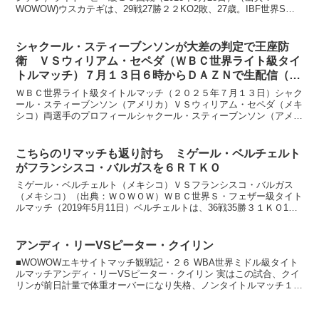
WOWOW)ウスカテギは、29戦27勝２２KO2敗、27歳。IBF世界S・
ミドル級チャンピオンです。ウスカテギと言え...
シャクール・スティーブンソンが大差の判定で王座防
衛 ＶＳウィリアム・セペダ（ＷＢＣ世界ライト級タイ
トルマッチ）７月１３日６時からＤＡＺＮで生配信（別
料金３１００円が必要です）
ＷＢＣ世界ライト級タイトルマッチ（２０２５年７月１３日）シャク
ール・スティーブンソン（アメリカ）ＶＳウィリアム・セペダ（メキ
シコ）両選手のプロフィールシャクール・スティーブンソン（アメリ
カ）ＷＢＣ王者 ２３戦全勝１１ＫＯ、２７歳 サウスポー...
こちらのリマッチも返り討ち ミゲール・ベルチェルト
がフランシスコ・バルガスを６ＲＴＫＯ
ミゲール・ベルチェルト（メキシコ）ＶＳフランシスコ・バルガス
（メキシコ）（出典：ＷＯＷＯＷ）ＷＢＣ世界Ｓ・フェザー級タイト
ルマッチ（2019年5月11日）ベルチェルトは、36戦35勝３１ＫＯ1
敗、27歳。5度目の防衛戦。2017年1月に、バ...
アンディ・リーVSピーター・クイリン
■WOWOWエキサイトマッチ観戦記・２６ WBA世界ミドル級タイト
ルマッチアンディ・リーVSピーター・クイリン 実はこの試合、クイ
リンが前日計量で体重オーバーになり失格、ノンタイトルマッチ１２
回戦になってしまいました。強打者同士の対戦なので...