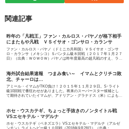
関連記事
昨年の「凡戦王」ファン・カルロス・パヤノが格下相手
にまたもや凡戦 ＶＳイサオ・ゴンサロ・カランサ
ファン・カルロス・パヤノ（ドミニカ共和国）ＶＳイサオ・ゴンサ
ロ・カランサ（メキシコ）Ｓバンタム級８回戦（２０１７年１月２７
日）（出典：ＷＯＷＯＷ）パヤノは昨年度最高の超凡戦のすえ、ラウ
シー・ウォーレンにＷＢＡ世界バンタム級タイトルを奪われ、...
海外試合結果速報 つまみ食い～ イマムとクリチコ敗
北、チャーロは…
アミール・イマムがTKO負け！２０１５年１１月２９日。S･ライト
級10回戦で番狂わせがありました。将来のスーパースター候補とし
て期待されていたイマムが、アドリアン・グラナドス（米）によもや
の8回TKO負けで初黒星を喫しました。試合内容の詳細...
ホセ・ウスカテギ、ちょっと手抜きのノンタイトル戦
VSエセキテル・マデルナ
ホセ・ウスカテギ（ベネズエラ）VSエセキテル・マデルナ（アルゼ
ンチン）ライトヘビー級１０回戦（2018年9月28日）（出典：