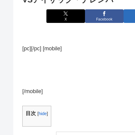
X
Facebook
[pc][/pc] [mobile]
[/mobile]
目次
[
hide
]