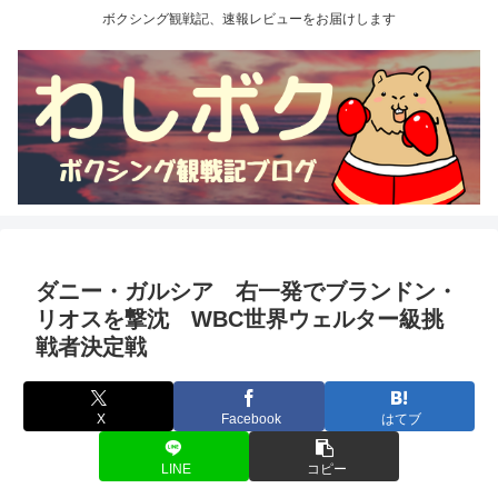
ボクシング観戦記、速報レビューをお届けします
ダニー・ガルシア 右一発でブランドン・
リオスを撃沈 WBC世界ウェルター級挑
戦者決定戦
X
Facebook
はてブ
LINE
コピー