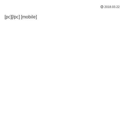
2018.03.22
[pc][/pc] [mobile]