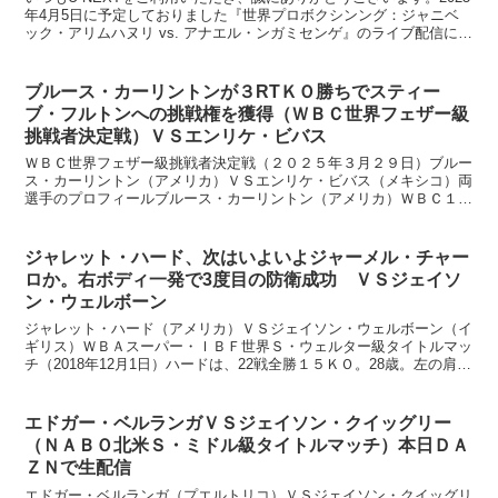
年4月5日に予定しておりました『世界プロボクシンング：ジャニベ
ック・アリムハヌリ vs. アナエル・ンガミセンゲ』のライブ配信につ
きましては、運用面の事情により止むを得ず...
ブルース・カーリントンが３RTＫＯ勝ちでスティー
ブ・フルトンへの挑戦権を獲得（ＷＢＣ世界フェザー級
挑戦者決定戦）ＶＳエンリケ・ビバス
ＷＢＣ世界フェザー級挑戦者決定戦（２０２５年３月２９日）ブルー
ス・カーリントン（アメリカ）ＶＳエンリケ・ビバス（メキシコ）両
選手のプロフィールブルース・カーリントン（アメリカ）ＷＢＣ１
位・ＷＢＡ２位・ＩＢＦ４位・ＷＢＯ１位１４戦全勝８ＫＯ、...
ジャレット・ハード、次はいよいよジャーメル・チャー
ロか。右ボディ一発で3度目の防衛成功 ＶＳジェイソ
ン・ウェルボーン
ジャレット・ハード（アメリカ）ＶＳジェイソン・ウェルボーン（イ
ギリス）ＷＢＡスーパー・ＩＢＦ世界Ｓ・ウェルター級タイトルマッ
チ（2018年12月1日）ハードは、22戦全勝１５ＫＯ。28歳。左の肩の
手術をしたハードは、この試合がその左の試運転...
エドガー・ベルランガＶＳジェイソン・クイッグリー
（ＮＡＢＯ北米Ｓ・ミドル級タイトルマッチ）本日ＤＡ
ＺＮで生配信
エドガー・ベルランガ（プエルトリコ）ＶＳジェイソン・クイッグリ