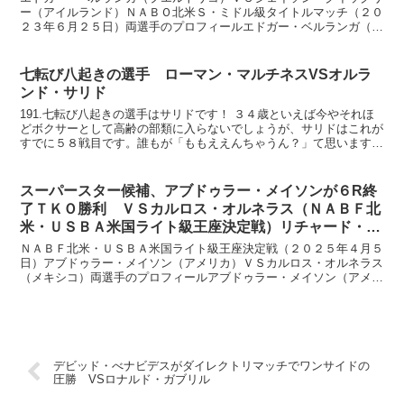
ー（アイルランド）ＮＡＢＯ北米Ｓ・ミドル級タイトルマッチ（２０
２３年６月２５日）両選手のプロフィールエドガー・ベルランガ（プ
エルトリコ）ＷＢＣ１０位・ＷＢＯ５位２０戦全勝１６ＫＯ...
七転び八起きの選手 ローマン・マルチネスVSオルラ
ンド・サリド
191.七転び八起きの選手はサリドです！ ３４歳といえば今やそれほ
どボクサーとして高齢の部類に入らないでしょうが、サリドはこれが
すでに５８戦目です。誰もが「ももええんちゃうん？」て思いますよ
ね。しかも１３敗もしてますからね。普通ならとっくに...
スーパースター候補、アブドゥラー・メイソンが６R終
了ＴＫＯ勝利 ＶＳカルロス・オルネラス（ＮＡＢＦ北
米・ＵＳＢＡ米国ライト級王座決定戦）リチャード・ト
ーレスは消耗戦を制す
ＮＡＢＦ北米・ＵＳＢＡ米国ライト級王座決定戦（２０２５年４月５
日）アブドゥラー・メイソン（アメリカ）ＶＳカルロス・オルネラス
（メキシコ）両選手のプロフィールアブドゥラー・メイソン（アメリ
カ）ＷＢＣ７位・ＷＢＯ８位１７戦全勝１５ＫＯ、２１歳 ...
デビッド・べナビデスがダイレクトリマッチでワンサイドの
圧勝 VSロナルド・ガブリル