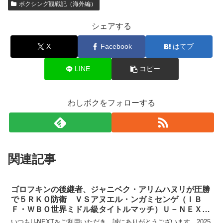
ボクシング観戦記（海外編）
シェアする
X
Facebook
はてブ
LINE
コピー
わしボクをフォローする
関連記事
ゴロフキンの後継者、ジャニベク・アリムハヌリが圧勝
で５ＲＫＯ防衛 ＶＳアヌエル・ンガミセンゲ（ＩＢ
Ｆ・ＷＢＯ世界ミドル級タイトルマッチ）Ｕ－ＮＥＸＴ
の生配信が急遽中止
いつもU-NEXTをご利用いただき、誠にありがとうございます。2025