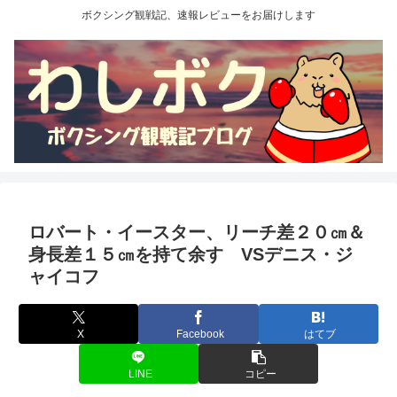
ボクシング観戦記、速報レビューをお届けします
ロバート・イースター、リーチ差２０㎝＆
身長差１５㎝を持て余す VSデニス・ジ
ャイコフ
X
Facebook
はてブ
LINE
コピー