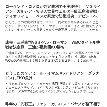
ローランド・ロメロが判定勝利で王座獲得！ ＶＳライ
アン・ガルシア（ＷＢＡ世界ウェルター級王座決定戦）
ティオフィモ・ロペスが判定で防衛成功、デビン・ヘイ
ニーが復帰戦で判定勝利
なんで、この程度の試合で、３１００円の追加金が要るねん！と思い
ながら、仕方なく払いました。やはり３１００円はどぶに捨てたよう
なものでした。ＷＢＡ世界ウェルター級王座決定戦（２０２５年５月
３日）ライアン・ガルシア（アメリカ）ＶＳローランド・ロ...
速報）三浦隆司VSミゲル・ローマン WBCタイトル挑
戦者決定戦 三浦が最終回KO勝ち
三浦隆司VSミゲール・ローマン（メキシコ）WBC世界Sフェザー級
タイトル挑戦者決定戦（２０１７年１月２９日）IN USA （出典：
WOWOW)三浦は３５戦３０勝２３KO３敗２分け、３２歳のサウス
ポー。 ミゲル・ローマンは６７戦５６勝４３KO...
どうしたの？アミール・イマム VSアドリアン・グラナ
ドスにTKO負け
とりあえずルシアン・ビュテからIBF世界Sミドル級タイトルマッチ
ジェームス・デケイル（イギリス）VSルシアン・ビュテ（カナダ）
（出典：WOWOW)この日のメインはデケイルVSビュテでしたが、私
は個人的にどっちが勝ってもどうでもいい試合でした...
昨年の「凡戦王」ファン・カルロス・パヤノが格下相手