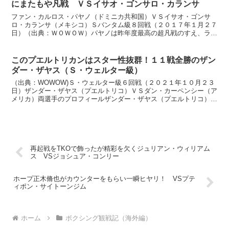
にまたもや凡戦 ＶＳイサオ・ゴンサロ・カランサ
ファン・カルロス・パヤノ（ドミニカ共和国）ＶＳイサオ・ゴンサ
ロ・カランサ（メキシコ）Ｓバンタム級８回戦（２０１７年１月２７
日）（出典：ＷＯＷＯＷ）パヤノは昨年度最高の超凡戦のすえ、ラウ
シー・ウォーレンにＷＢＡ世界バンタム級タイトルを奪われ、...
このプエルトリカンはスター性抜群！１１戦全勝のザン
ダー・ザヤス（Ｓ・ウェルター級）
（出典：WOWOW)Ｓ・ウェルター級６回戦（２０２１年１０月２３
日）ザンダー・ザヤス（プエルトリコ）ＶＳダン・カーペンシー（ア
メリカ）両選手のプロフィールザンダー・ザヤス（プエルトリコ）１
０戦全勝７ＫO、１９歳 右オーソドックススタイル 身...
再起戦をTKOで飾ったが精彩を欠くジュリアン・ウィリアム
ス VSジョシュア・コンリー
ホープ正木脩也がカウンターをもらい一瞬ヒヤリ！ VSプテ
ィポン・サイトーンジム
ホーム
ボクシング観戦記（海外編）