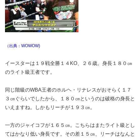
（出典：WOWOW)
イースターは１９戦全勝１４KO、２６歳。身長１８０㎝
のライト級王者です。
同じ階級のWBA王者のホルヘ・リナレスがおそらく１７
３㎝ぐらいでしたから、１８０㎝というのは破格の身長と
いえますね。しかもリーチが１９３㎝。
一方のジャイコフが１６５㎝。こちらはまたライト級とし
てはかなり低い身長です。その差１５㎝、リーチはなんと