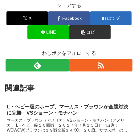
シェアする
X
Facebook
はてブ
LINE
コピー
わしボクをフォローする
関連記事
L・ヘビー級のホープ、マーカス・ブラウンが全勝対決
に完勝 VSショーン・モナハン
マーカス・ブラウン（アメリカ）VSショーン・モナハン（アメリ
カ） L・ヘビー級１０回戦（２０１７年７月１５日）（出典：
WOWOW)ブラウンは１９戦全勝１４KO、２６歳。サウスポーのホ
ープです。WBC７位、WBO６位、WBA９位、IBF９位と...