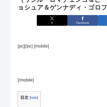
ョシュア＆ゲンナディ・ゴロ
X
Facebook
[pc][/pc] [mobile]
[/mobile]
目次
[
hide
]