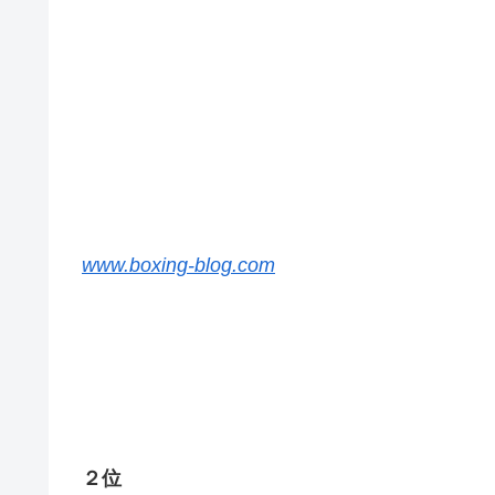
www.boxing-blog.com
２位