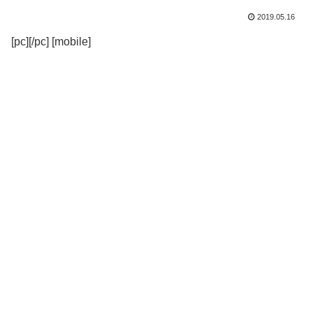
2019.05.16
[pc][/pc] [mobile]