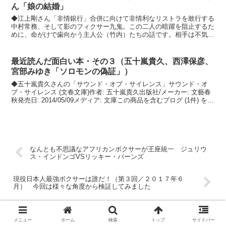
ん「娘の結婚」
◆江上剛さん「非情銀行」合併に向けて非情利なリストラを敢行する
中村常務、そして影のフィクサー九鬼。この二人の暗躍を阻止するた
めに、命がけで歯向かう主人公（竹内）たちの話です。相手は不気味
な動きで何度も脅しをかけてきます。ハッピーエンドになら...
最近読んだ面白い本・その３（五十嵐貴久、西澤保彦、
宮部みゆき「ソロモンの偽証」）
◆五十嵐貴久さんの「サウンド・オブ・サイレンス」サウンド・オ
ブ・サイレンス (文春文庫)作者: 五十嵐貴久出版社/メーカー: 文藝春
秋発売日: 2014/05/09メディア: 文庫この商品を含むブログ (1件) を見
る この人はサスペンス...
なんとも不思議なアフリカンボクサーが王座統一 ジュリウ
ス・インドンゴVSリッキー・バーンズ
現役日本人最強ボクサーは誰だ！（第３回／２０１７年６
月） 今回は様々な角度から検証してみました
ホーム
わしボクの優雅な暮らし
最近読んだ面白い
メニュー
ホーム
検索
トップ
サイドバー