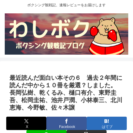
ボクシング観戦記、速報レビューをお届けします
最近読んだ面白い本その６ 過去２年間に
読んだ中から１０冊を厳選？しました。
長岡弘樹、乾くるみ、樋口有介、東野圭
吾、松岡圭祐、池井戸潤、小林泰三、北川
恵海、今野敏、佐々木譲
X
Facebook
はてブ