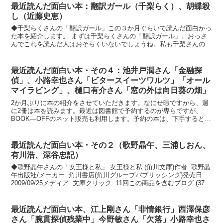
最近読んだ面白い本：翻訳ガール（千梨らく）、胡蝶殺
し（近藤史恵）
◆千梨らくさんの「翻訳ガール」この３か月ぐらいで読んだ面白かっ
た本を紹介します。 まずは千梨らくさんの「翻訳ガール」。おっさ
んでこれを読んだ人はおそらくいないでしょうね。私も千梨さんの本
を読んだのはこれが初めてです。「ちなし」と読みます。他...
最近読んだ面白い本・その４：池井戸潤さん「金融探
偵」、小路幸也さん「ビタースイーツワルツ」「オール
マイラビング」、樋口有介さん「窓の外は向日葵の畑」
2か月ぶりに本の紹介をさせていただきます。なにせ暇ですから、週
に2冊は本を読みます。最近は図書館で予約するのが専らですが、
BOOK―OFFのネット販売も利用します。予約の本は、下手すると３
００人待ちなんてのがありますから、そうそうこっちの都...
最近読んだ面白い本・その２（歌野晶午、三浦しおん、
有川浩、深谷忠記）
◆歌野晶午さんの「女王様と私」 女王様と私 (角川文庫)作者: 歌野晶
午出版社/メーカー: 角川書店(角川グループパブリッシング)発売日:
2009/09/25メディア: 文庫クリック: 11回この商品を含むブログ (37
件) を見る 空...
最近読んだ面白い本、江上剛さん「非情銀行」西澤保彦
さん「腕貫探偵残業中」今野敏さん「欠落」小路幸也さ