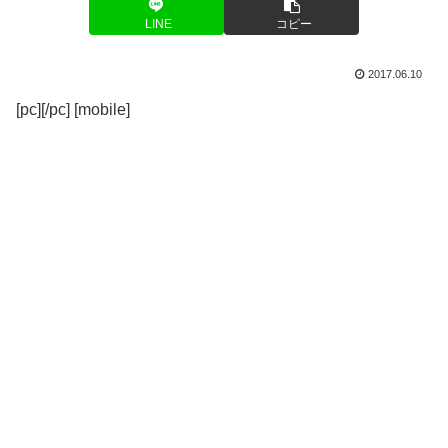
LINE
コピー
2017.06.10
[pc][/pc] [mobile]