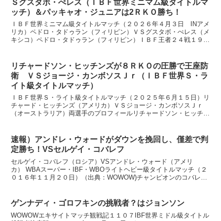
Ｓグスタボ・ぺレス（ＩＢＦ世界ミニマム級タイトルマ
ッチ）＆パッキャオ・ジュニアは2ＲＫＯ勝ち！
ＩＢＦ世界ミニマム級タイトルマッチ（２０２６年４月３日 INアメ
リカ）ペドロ・タドゥラン（フィリピン）ＶＳグスタボ・ぺレス（メ
キシコ）ペドロ・タドゥラン（フィリピン）ＩＢＦ王者２４戦１９勝
１３ＫＯ４敗１分け、２９歳 サウスポー身長 １６３...
リチャードソン・ヒッチンズが８ＲＫＯの圧勝で王座防
衛 ＶＳジョージ・カンボソスＪｒ（ＩＢＦ世界Ｓ・ラ
イト級タイトルマッチ）
ＩＢＦ世界Ｓ・ライト級タイトルマッチ（２０２５年６月１５日）リ
チャード・ヒッチンズ（アメリカ）ＶＳジョージ・カンボソスＪｒ
（オーストラリア）両選手のプロフィールリチャードソン・ヒッチン
ズ（アメリカ）ＩＢＦ王者１９戦全勝７ＫＯ、２７歳 オーソ...
速報）アンドレ・ウォードがダウンを挽回し、僅差で判
定勝ち！VSセルゲイ・コバレフ
セルゲイ・コバレフ（ロシア）VSアンドレ・ウォード（アメリ
カ） WBAスーパー・IBF・WBOライトヘビー級タイトルマッチ（２
０１６年１１月２０日）（出典：WOWOW)チャンピオンのコバレフ
は３１戦３０勝２６KO１分け、３３歳。ウォードは３...
ゲンナディ・ゴロフキンの挑戦者？はジョンソン
WOWOWエキサイトマッチ観戦記１１０７IBF世界ミドル級タイトル