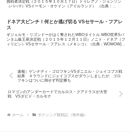
挑戦者決定戦（２０１５年１０月１７日）トゥレアノ・ジョンソン
（バハマ）VSイーモン・オケイン（アイルランド） （出典：
WOWOW)IBFのミドル級タイトル挑戦者決定戦と銘打っ...
ドネア大ピンチ！何とか逃げ切る VSセサール・フアレ
ス
ギジェルモ・リゴンドーがはく奪されたWBOタイトル WBO世界Sバ
ンタム級王座決定戦（２０１５年１２月１１日）ノニト・ドネア（フ
ィリピン）VSセサール・フアレス（メキシコ）（出典：WOWOW)リ
ゴンドーがはく奪されたタイトルを１位のフアレス...
速報）ゲンナディ・ゴロフキンVSダニエル・ジェイコブス戦
結果 ４ラウンドにジェイコブスがダウンしましたが、ゴロ
フキンはついに倒せず判定勝ち
ロマゴンのアンダーカードでカルロス・クアドラスが大苦
戦 VSダビド・カルモナ
ホーム
ボクシング観戦記（海外編）