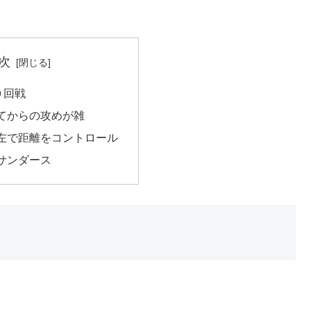
次
０回戦
てからの攻めが雑
左で距離をコントロール
サンダース