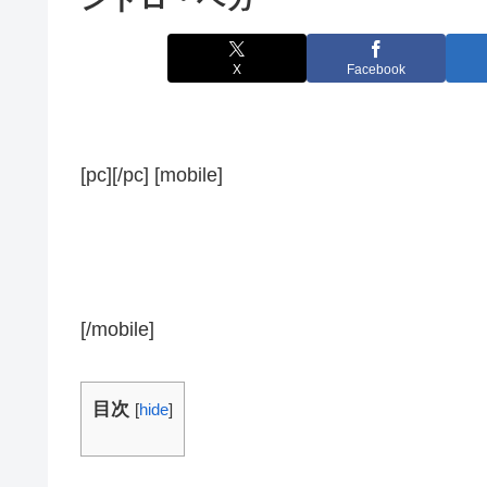
X
Facebook
[pc][/pc] [mobile]
[/mobile]
目次
[
hide
]