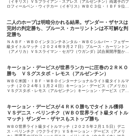
（イギリス）ＶＳブライアン・スアレス（アルゼンチン）両選手のプ
ロフィールベン・ウィテカー（イギリス）ＷＢＣ３位・ＩＢＦ９位・
ＷＢＯ１２位１１戦１０勝７ＫＯ１分け、２９歳 オーソド...
二人のホープは明暗分かれる結果。ザンダー・ザヤスは
完封の判定勝ち、ブルース・カーリントンは不可解な判
定勝ち
ＮＡＢＦ・ＷＢＯインタコンチネンタル・ＷＢＣシルバー・フェザー
級タイトルマッチ（２０２４年９月２７日）ブルース・カーリントン
（アメリカ）ＶＳスライマン・セガワ（ウガンダ）試合展開序盤から
サウスポーでフィジカルに勝るセガワに、カーリントンは押...
キーション・デービスが世界ランカーに圧巻の２ＲＫＯ
勝ち ＶＳグスタボ・レモス（アルゼンチン）
ＷＢＣ米国・ＩＢＦ・ＷＢＯインターナショナルライト級タイトルマ
ッチ（２０２４年１１月２４日）キーション・デービス（アメリカ）
ＶＳグスタボ・レモス（アルゼンチン）キーション・デービス（アメ
リカ）ＷＢＣ・ＩＢＦ・ＷＢＯ３位１２戦１１勝７ＫＯ１Ｎ...
キーション・デービスが４ＲＫＯ勝ちでタイトル獲得
ＶＳデニス・ベリンチク（ＷＢＯ世界ライト級タイトル
マッチ）ザンダー・ザヤスもストップ勝ち
ＷＢＯ世界ライト級タイトルマッチ（２０２５年２月１５日）デニ
ス・ベリンチク（ウクライナ）ＶＳキーション・デービス（アメリ