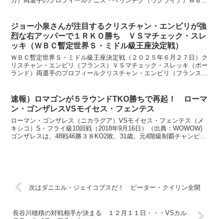
カ）両選手のプロフィールデニス・ベリンチク（ウクライナ）ＷＢＯ
王者１９戦全勝９ＫＯ、３６歳 オーソドックス身長 １７０セ...
ジョー小泉さんが注目するクリスチャン・エンビリが強
烈な右アッパーで１ＲＫＯ勝ち ＶＳマチェック・スレ
ッキ（ＷＢＣ暫定世界Ｓ・ミドル級王座決定戦）
ＷＢＣ暫定世界Ｓ・ミドル級王座決定戦（２０２５年６月２７日）ク
リスチャン・エンビリ（フランス）ＶＳマチェック・スレッキ（ポー
ランド）両選手のプロフィールクリスチャン・エンビリ（フランス）
ＷＢＣ１位２８戦全勝２４ＫＯ、３０歳 オーソドックス身...
速報）ロマゴンが５ラウンドTKO勝ちで再起！ ローマ
ン・ゴンザレスVSモイセス・フェンテス
ローマン・ゴンザレス（ニカラグア）VSモイセス・フェンテス（メ
キシコ）S・フライ級10回戦（2018年9月16日）（出典：WOWOW)
ゴンザレスは、48戦46勝３８KO2敗、31歳。元4階級制覇チャンピオ
ンで、現在WBC世界S・フライ級2位...
次はダニエル・ジェイコブスだ！ ピーター・クイリン全開
長谷川穂積の対戦相手が決まる １２月１１日・・・VSカル