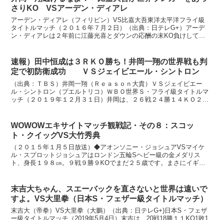
さりKO VSアーデン・ディアレ
アーデン・ディアレ（フィリピン）VS比嘉大吾東洋太平洋フライ級
タイトルマッチ（２０１６年７月２日）（出典：日テレG+）アーデ
ン・ディアレは２年前に江藤光喜とダウンの応酬の末KO負けしてい
ますが、その後８連勝して、いまだに世界ランクに名前があ...
速報）田中恒成は３ＲＫＯ勝ち！井岡一翔の世界戦も判
定で初防衛成功 ＶＳジェイビエール・シントロン
（出典：ＴＢＳ）井岡一翔（Ｒｅａｓｏｎ大貴）ＶＳジェイビエー
ル・シントロン（プエルトリコ）ＷＢＯ世界Ｓ・フライ級タイトルマ
ッチ（２０１９年１２月３１日）井岡は、２６戦２４勝１４ＫＯ２
敗、３０歳。初防衛戦。シントロンは、１２戦１１勝５ＫＯ１Ｎ...
WOWOWエキサイトマッチ観戦記・その８：スコッ
ト・クイッグVS大竹秀典
（２０１５年１月５日放送）◆アオンソニー・ジョシュアVSマイケ
ル・スプロットジョシュアはロンドン五輪Sヘビー級の金メダリス
ト、身長１９８㎝。９戦９勝９KOでまだ２５歳です。まさにイギリ
スのヘビー級、期待の星ですね。浜田さん流に言わせてもらい...
末吉大ちゃん、スエーバックを直さないと世界は遠いで
すよ。VS大里拳（日本S・フェザー級タイトルマッチ）
末吉大（帝拳）VS大里拳（大鵬）（出典：日テレG+)日本S・フェザ
ー級タイトルマッチ（2019年5月4日）末吉は、20戦18勝１１KO1敗1