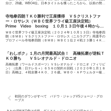
分け、28歳。WBO4位。日本タイトルを獲ったころから、以前の勢い
がなくなってきているように思います...
寺地拳四朗ＴＫＯ勝利で王座獲得 ＶＳクリストファ
ー・ロサレス（ＷＢＣ世界フライ級王座決定戦）
Prime Video boxing １０月１３日午後４時から生
配信
ＷＢＣ世界フライ級王座決定戦（２０２４年１０月１３日）寺地拳四
朗（ＢＭＢ）ＶＳクリストファー・ロサレス（ニカラグア）両選手の
プロフィール寺地拳四朗（ＢＭＢ）ＷＢＣ１位２４戦２３勝１４ＫＯ
１敗、３２歳 オーソドックス身長 １６４センチ リーチ...
「わしボク」１月の月間最高試合！ 高橋拓磨が逆転Ｔ
ＫＯ勝ち ＶＳレオナルド・ドロニオ
高橋拓磨（ワールドスポーツ）ＶＳレオナルド・ドロニオ（フィリピ
ン）（出典：日テレＧ＋）６５キロ契約６回戦（２０２０年１月１８
日）高橋は、４戦全勝４ＫＯ、２６歳。ＷＢＯ・ＡＰウェルター級８
位。高校４冠のアマチュアエリート。そして、これまでパー...
初回のダウンがすべて バドウ・ジャックVSジョージ・グロ
ーブス
あわや逆転KO負け寸前 ダニエル・ジェイコブスVSセルジ