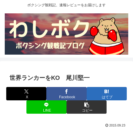
ボクシング観戦記、速報レビューをお届けします
世界ランカーをKO 尾川堅一
X
Facebook
はてブ
LINE
コピー
2015.09.23