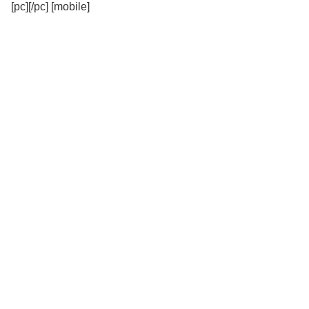
[pc][/pc] [mobile]