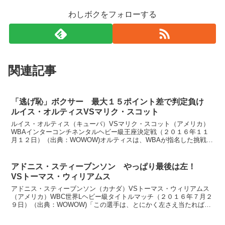
わしボクをフォローする
関連記事
「逃げ恥」ボクサー 最大１５ポイント差で判定負け
ルイス・オルティスVSマリク・スコット
ルイス・オルティス（キューバ）VSマリク・スコット（アメリカ）
WBAインターコンチネンタルヘビー級王座決定戦（２０１６年１１
月１２日）（出典：WOWOW)オルティスは、WBAが指名した挑戦者
のアレクサンデル・ウスティノフ（ロシア）との対戦を...
アドニス・スティーブンソン やっぱり最後は左！
VSトーマス・ウィリアムス
アドニス・スティーブンソン（カナダ）VSトーマス・ウィリアムス
（アメリカ）WBC世界Lヘビー級タイトルマッチ（２０１６年７月２
９日）（出典：WOWOW)「この選手は、とにかく左さえ当たればい
いというボクシングです」とエキサイトマッチに登場す...