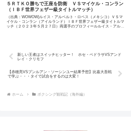
５ＲＴＫＯ勝ちで王座を防衛 ＶＳマイケル・コンラン
（ＩＢＦ世界フェザー級タイトルマッチ）
（出典：WOWOW)ルイス・アルベルト・ロペス（メキシコ）ＶＳマ
イケル・コンラン（アイルランド）ＩＢＦ世界フェザー級タイトルマ
ッチ（２０２３年５月２７日）両選手のプロフィールルイス・アルベ
ルト・ロペス（メキシコ）IＢＦ世界フェザー級王者２９...
新しい王者はスイッチヒッター！ ホセ・ペドラサVSアンド
レイ・クリモフ
【赤穂亮VSプンルアン・ソーシンユー結果予想】比嘉大吾戦
で学ぶ・・・タイで試合をするのは大変！
ホーム
ボクシング観戦記（海外編）