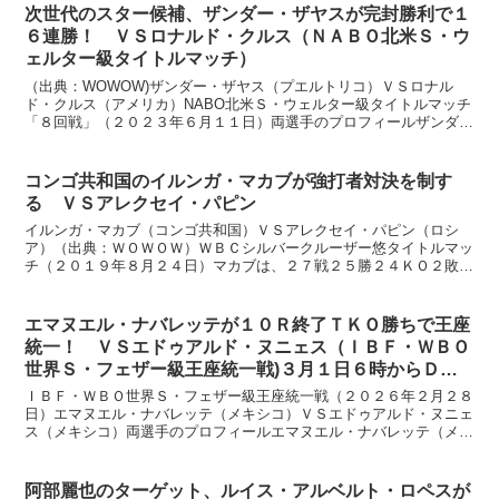
次世代のスター候補、ザンダー・ザヤスが完封勝利で１
６連勝！ ＶＳロナルド・クルス（ＮＡＢＯ北米Ｓ・ウ
ェルター級タイトルマッチ）
（出典：WOWOW)ザンダー・ザヤス（プエルトリコ）ＶＳロナル
ド・クルス（アメリカ）NABO北米Ｓ・ウェルター級タイトルマッチ
「８回戦」（２０２３年６月１１日）両選手のプロフィールザンダ
ー・ザヤス（プエルトリコ）ＮＡＢＯ北米Ｓ・ウェルター級...
コンゴ共和国のイルンガ・マカブが強打者対決を制す
る ＶＳアレクセイ・パピン
イルンガ・マカブ（コンゴ共和国）ＶＳアレクセイ・パピン（ロシ
ア）（出典：ＷＯＷＯＷ）ＷＢＣシルバークルーザー悠タイトルマッ
チ（２０１９年８月２４日）マカブは、２７戦２５勝２４ＫＯ２敗、
３１歳のサウスポー。ＷＢＣ１位。コンゴは正確には、コンゴ...
エマヌエル・ナバレッテが１０Ｒ終了ＴＫＯ勝ちで王座
統一！ ＶＳエドゥアルド・ヌニェス（ＩＢＦ・ＷＢＯ
世界Ｓ・フェザー級王座統一戦)３月１日６時からＤＡ
ＺＮで生配信
ＩＢＦ・ＷＢＯ世界Ｓ・フェザー級王座統一戦（２０２６年２月２８
日）エマヌエル・ナバレッテ（メキシコ）ＶＳエドゥアルド・ヌニェ
ス（メキシコ）両選手のプロフィールエマヌエル・ナバレッテ（メキ
シコ）ＷＢＯ王者４３戦３９勝３２ＫＯ２敗１分け１ＮＣ、...
阿部麗也のターゲット、ルイス・アルベルト・ロペスが