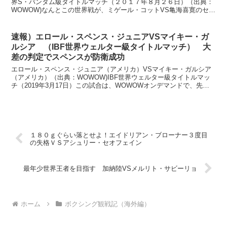
界S・バンタム級タイトルマッチ（２０１７年８月２６日）（出典：
WOWOW)なんとこの世界戦が、ミゲール・コットVS亀海喜寛のセミ
ファイナルとして行われました。２９戦全勝２２KO...
速報）エロール・スペンス・ジュニアVSマイキー・ガ
ルシア （IBF世界ウェルター級タイトルマッチ） 大
差の判定でスペンスが防衛成功
エロール・スペンス・ジュニア（アメリカ）VSマイキー・ガルシア
（アメリカ）（出典：WOWOW)IBF世界ウェルター級タイトルマッ
チ（2019年3月17日）この試合は、WOWOWオンデマンドで、先行
ライブ配信されています。スペンスは、24戦全...
１８０ｇぐらい落とせよ！エイドリアン・ブローナー３度目
の失格ＶＳアシュリー・セオフェイン
最年少世界王者を目指す 加納陸VSメルリト・サビーリョ
ホーム
ボクシング観戦記（海外編）