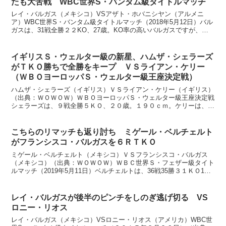
たも大苦戦 WBC世界S・バンタム級タイトルマッチ
レイ・バルガス（メキシコ）VSアザト・ホバニシヤン（アルメニ
ア）WBC世界S・バンタム級タイトルマッチ（2018年5月12日）バル
ガスは、31戦全勝２２KO、27歳。KO率の高いバルガスですが、世
界戦3戦はまだKO勝ち一度もがありません。長...
イギリスＳ・ウェルター級の新星、ハムザ・シェラーズ
がＴＫＯ勝ちで全勝をキープ ＶＳライアン・ケリー
（ＷＢＯヨーロッパＳ・ウェルター級王座決定戦）
ハムザ・シェラーズ（イギリス）ＶＳライアン・ケリー（イギリス）
（出典：ＷＯＷＯＷ）ＷＢＯヨーロッパＳ・ウェルター級王座決定戦
シェラーズは、９戦全勝５ＫＯ、２０歳。１９０ｃｍ。ケリーは、１
６戦１４勝７ＫＯ２敗、２５歳。１７８ｃｍ。試合経過）イ...
こちらのリマッチも返り討ち ミゲール・ベルチェルト
がフランシスコ・バルガスを６ＲＴＫＯ
ミゲール・ベルチェルト（メキシコ）ＶＳフランシスコ・バルガス
（メキシコ）（出典：ＷＯＷＯＷ）ＷＢＣ世界Ｓ・フェザー級タイト
ルマッチ（2019年5月11日）ベルチェルトは、36戦35勝３１ＫＯ1
敗、27歳。5度目の防衛戦。2017年1月に、バ...
レイ・バルガスが後半のピンチをしのぎ逃げ切る VS
ロニー・リオス
レイ・バルガス（メキシコ）VSロニー・リオス（アメリカ）WBC世