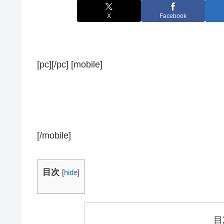
X
Facebook
[pc][/pc] [mobile]
[/mobile]
目次
[
hide
]
目