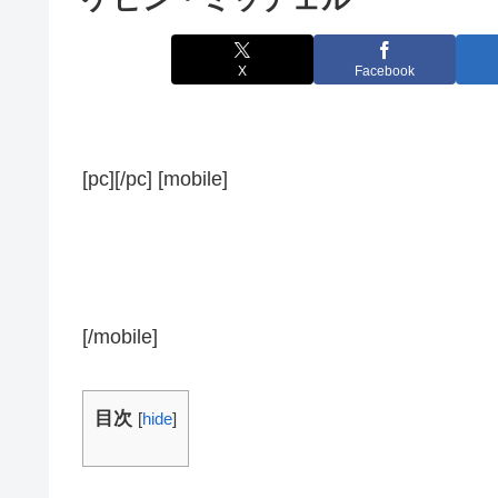
X
Facebook
[pc][/pc] [mobile]
[/mobile]
目次
[
hide
]