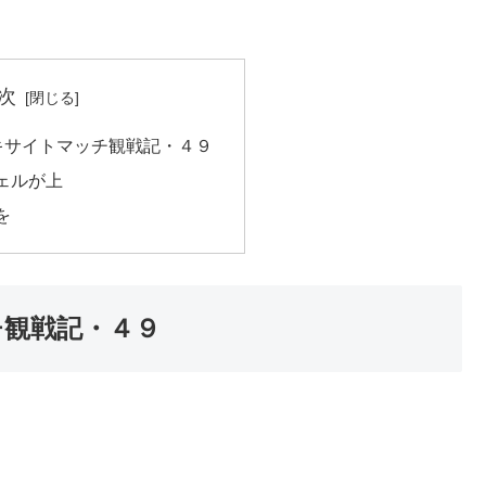
次
エキサイトマッチ観戦記・４９
ェルが上
を
チ観戦記・４９