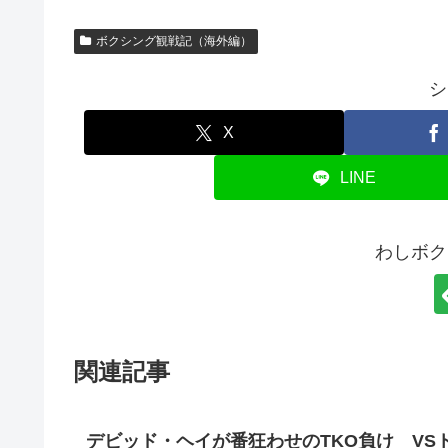
ボクシング観戦記（海外編）
シ
X
LINE
わしボク
関連記事
デビッド・ヘイが番狂わせのTKO負け VS