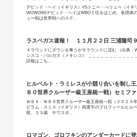
デビッド・ヘイ（イギリス）VSトニー・べリュー（イギ
WOWOW)デビッド・ヘイはWBO１位をはじめ、各団
ュー戦は世界戦へのステ...
ラスベガス速報！ １１月２２日 三浦隆司
４ラウンドにダウンを奪うが９ラウンドに沈む （出典：W
シスコ・バルガス（メキシコ） ＿＿＿＿＿＿＿＿＿＿＿
詳報はこち...
ヒルベルト・ラミレスが小競り合いを制し王
ＢＯ世界クルーザー級王座統一戦）セミファ
ＷＢＡ・ＷＢＯ世界クルーザー級王座統一戦（２０２４
ビラム・スミス（イギリス）両選手のプロフィールヒルベ
敗、３３歳 サウスポ...
ロマゴン、ゴロフキンのアンダーカードに登