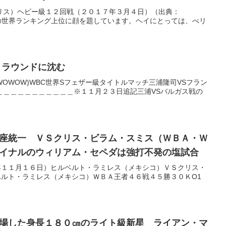
リス）ヘビー級１２回戦（２０１７年３月４日）（出典：
体の世界ランキング上位に顔を題しています。ヘイにとっては、べリ
９ラウンドに沈む
OWOW)WBC世界Sフェザー級タイトルマッチ三浦隆司VSフラン
＿＿＿＿＿＿＿＿＿＿＿※１１月２３日追記三浦VSバルガス戦の
座統一 ＶＳクリス・ビラム・スミス（ＷＢＡ・Ｗ
イナルのウィリアム・セペダは強打不発の塩試合
年１１月１６日）ヒルベルト・ラミレス（メキシコ）ＶＳクリス・
ルト・ラミレス（メキシコ）ＷＢＡ王者４６戦４５勝３０ＫO1
場した身長１８０㎝のライト級新星 ライアン・マ