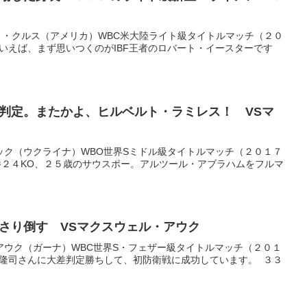
ト・クルス（アメリカ）WBC米大陸ライト級タイトルマッチ（２０
いえば、まず思いつくのがIBF王者のロバート・イースターです
判定。またかよ、ヒルベルト・ラミレス！ VSマ
ック（ウクライナ）WBO世界Sミドル級タイトルマッチ（２０１７
勝２４KO、２５歳のサウスポー。アルツール・アブラハムをフルマ
さり倒す VSマクスウェル・アウク
アウク（ガーナ）WBC世界S・フェザー級タイトルマッチ（２０１
浦隆司さんに大差判定勝ちして、初防衛戦に成功しています。 ３３