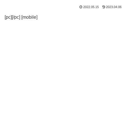
2022.05.15
2023.04.06
[pc][/pc] [mobile]