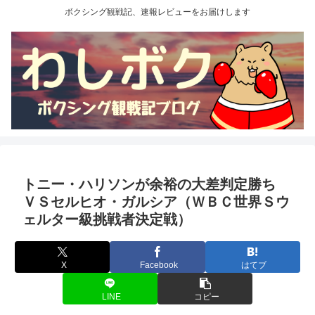
ボクシング観戦記、速報レビューをお届けします
トニー・ハリソンが余裕の大差判定勝ち
ＶＳセルヒオ・ガルシア（ＷＢＣ世界Ｓウ
ェルター級挑戦者決定戦）
X
Facebook
はてブ
LINE
コピー