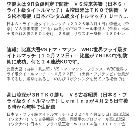
李健太は９R負傷判定で防衛 ＶＳ渡来美響（日本Ｓ・
ライト級タイトルマッチ）＆増田陸はＴＫＯで防衛 Ｖ
Ｓ松本海聖（日本バンタム級タイトルマッチ）ＵーＮＥ
ＸＴが３月１日１７時３５分から生配信
日本Ｓ・ライト級タイトルマッチ（２０２５年３月１日）李健太（帝
拳）ＶＳ渡来美響（三迫）両選手のプロフィール李健太（帝拳）日本
王者９戦８勝２ＫＯ１分け、２８歳 サウスポー身長 １８０センチ
アマチュアで高校６冠を達成し2019年2月にプロデビュ...
速報）比嘉大吾VSトマ・マソン WBC世界フライ級タ
イトルマッチ（１０月２２日） 比嘉が７RTKOで初防
衛に成功。何と１４連続KOです。
比嘉大吾（白井・具志堅）VSトマ・マソン（フランス）WBC世界フ
ライ級タイトルマッチ（１０月２２日）（出典：フジテレビ）台風が
来てるし、選挙はあるし、のんびりボクシングを見ている場合では、
ないかもしれませんが、この際、割り切ってボクシングに...
高山涼深が３RＴＫＯ勝ち ＶＳ古谷昭男（日本Ｓ・フ
ライ級タイトルマッチ）Ｌｅｍｉｎｏが４月２５日午後
６時から無料で生配信
日本Ｓ・フライ級タイトルマッチ（２０２４年４月２５日）高山涼深
（ワタナベ）ＶＳ古谷昭男（六島）両選手のプロフィール高山涼深
（ワタナベ）日本Ｓ・フライ級王者・ＷＢＣ１４位・ＩＢＦ１３位７
戦全勝６ＫＯ、２７歳 サウスポー伯父は元東洋太平洋王者の...