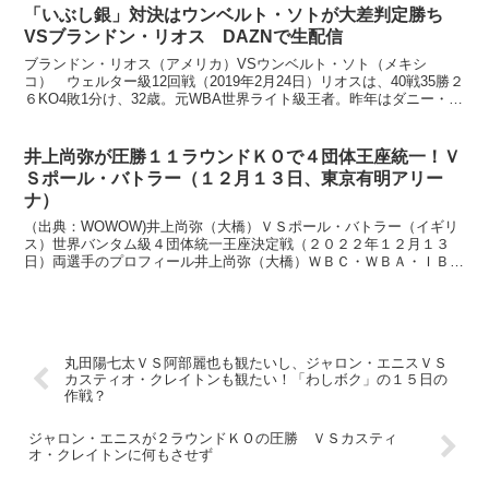
「いぶし銀」対決はウンベルト・ソトが大差判定勝ち
VSブランドン・リオス DAZNで生配信
ブランドン・リオス（アメリカ）VSウンベルト・ソト（メキシ
コ） ウェルター級12回戦（2019年2月24日）リオスは、40戦35勝２
６KO4敗1分け、32歳。元WBA世界ライト級王者。昨年はダニー・ガ
ルシアにTKO負けしましたが、その後11...
井上尚弥が圧勝１１ラウンドＫＯで４団体王座統一！Ｖ
Ｓポール・バトラー（１２月１３日、東京有明アリー
ナ）
（出典：WOWOW)井上尚弥（大橋）ＶＳポール・バトラー（イギリ
ス）世界バンタム級４団体統一王座決定戦（２０２２年１２月１３
日）両選手のプロフィール井上尚弥（大橋）ＷＢＣ・ＷＢＡ・ＩＢＦ
世界バンタム級王者２３戦全勝２０ＫＯ、２９歳 右オーソ...
丸田陽七太ＶＳ阿部麗也も観たいし、ジャロン・エニスＶＳ
カスティオ・クレイトンも観たい！「わしボク」の１５日の
作戦？
ジャロン・エニスが２ラウンドＫＯの圧勝 ＶＳカスティ
オ・クレイトンに何もさせず