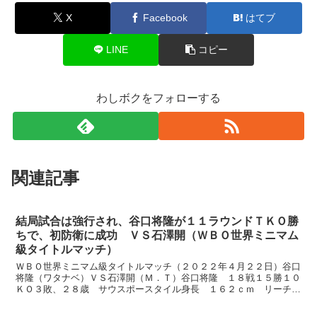
X
Facebook
はてブ
LINE
コピー
わしボクをフォローする
関連記事
結局試合は強行され、谷口将隆が１１ラウンドＴＫＯ勝
ちで、初防衛に成功 ＶＳ石澤開（ＷＢＯ世界ミニマム
級タイトルマッチ）
ＷＢＯ世界ミニマム級タイトルマッチ（２０２２年４月２２日）谷口
将隆（ワタナベ）ＶＳ石澤開（Ｍ．Ｔ）谷口将隆 １８戦１５勝１０
ＫＯ３敗、２８歳 サウスポースタイル身長 １６２ｃｍ リーチ
１６４ｃｍ石澤開 １１戦１０勝９ＫＯ１敗、２５歳 オ...