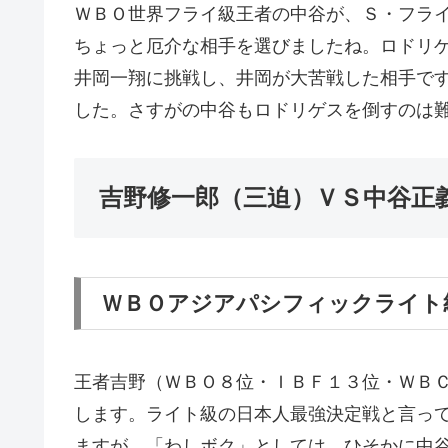
ＷＢＯ世界フライ級王者の中谷が、Ｓ・フラ
ちょっと厄介な相手を選びましたね。ロドリ
井岡一翔に挑戦し、井岡が大苦戦した相手で
した。さすがの中谷もロドリゲスを倒すのは
吉野修一郎（三迫）ＶＳ中谷正
ＷＢＯアジアパシフィックライト
王者吉野（ＷＢＯ８位・ＩＢＦ１３位・ＷＢ
します。ライト級の日本人最強決定戦と言っ
ますが、「わしボク」としては、ひそかに中