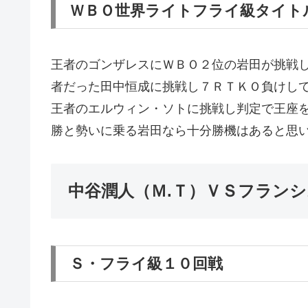
ＷＢＯ世界ライトフライ級タイト
王者のゴンザレスにＷＢＯ２位の岩田が挑戦
者だった田中恒成に挑戦し７ＲＴＫＯ負けし
王者のエルウィン・ソトに挑戦し判定で王座
勝と勢いに乗る岩田なら十分勝機はあると思
中谷潤人（Ｍ.Ｔ）ＶＳフラン
Ｓ・フライ級１０回戦