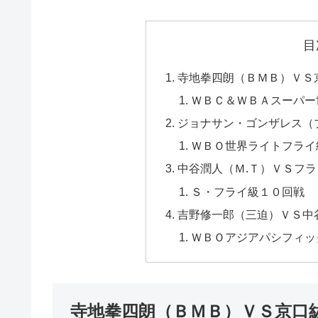
目
寺地拳四朗（ＢＭＢ）ＶＳ
ＷＢＣ＆ＷＢＡスーパー
ジョナサン・ゴンザレス（
ＷＢＯ世界ライトフライ
中谷潤人（Ｍ.Ｔ）ＶＳフ
Ｓ・フライ級１０回戦
吉野修一郎（三迫）ＶＳ中
ＷＢＯアジアパシフィッ
寺地拳四朗（ＢＭＢ）ＶＳ京口