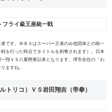
トフライ級王座統一戦
王者です。ＷＢＡはスーパー王者のみ他団体との統一
一戦を行った時点でタイトルを剥奪されます）。日本
岡一翔ＶＳ八重樫東以来となります。堺市在住の「わ
なりますね。
ルトリコ）ＶＳ岩田翔吉（帝拳）