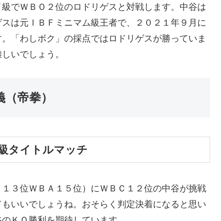
イ級でＷＢＯ２位のロドリゲスと対戦します。中谷は
ゲスは元ＩＢＦミニマム級王者で、２０２１年９月に
す。「わしボク」の採点ではロドリゲスが勝っていま
難しいでしょう。
義（帝拳）
級タイトルマッチ
Ｃ１３位ＷＢＡ１５位）にＷＢＣ１２位の中谷が挑戦
てもいいでしょうね。おそらく判定決着になると思い
谷のＫＯ勝利を期待しています。