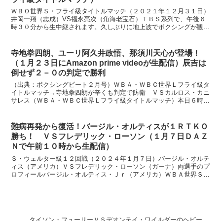
ＷＢＯ世界Ｓ・フライ級タイトルマッチ（２０２１年１２月３１日）
井岡一翔（志成）VS福永亮次（角海老宝石）ＴＢＳ系列で、午後６
時３０分から生中継されます。久しぶりに地上波でボクシングが観ら
れますね。オミクロン株のおかげで、外国人が来日できなく...
寺地拳四朗、ユーリ阿久井政悟、那須川天心が登場！
（１月２３日にAmazon prime videoが生配信）辰吉は
倒せず２－０の判定で勝利
（出典：ボクシングビート２月号）ＷＢＡ・ＷＢＣ世界Ｌフライ級タ
イトルマッチ→寺地拳四朗が辛くも判定で防衛 ＶＳカルロス・カニ
サレス（ＷＢＡ・ＷＢＣ世界Ｌフライ級タイトルマッチ）本日６時か
らAmazon prime videoが生配信寺地拳四...
難病再発から復活！バージル・オルティスが１ＲＴＫＯ
勝ち！ ＶＳフレデリック・ローソン（１月７日ＤＡＺ
Ｎで午前１０時から生配信）
Ｓ・ウェルター級１２回戦（２０２４年１月７日）バージル・オルテ
ィス（アメリカ）ＶＳフレデリック・ローソン（ガーナ）両選手のプ
ロフィールバージル・オルティス・Ｊｒ（アメリカ）ＷＢＡ世界Ｓ・
ウエルター級３位１９戦全勝１９ＫＯ、２５歳 オーソドッ...
タイソン・フューリーＶＳデオンテイ・ワイルダーのヘビー