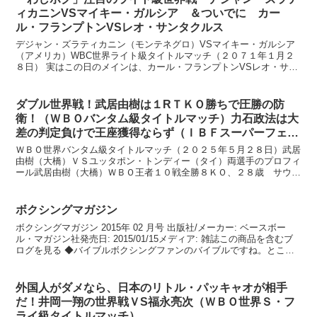
ィカニンVSマイキー・ガルシア ＆ついでに カー
ル・フランプトンVSレオ・サンタクルス
デジャン・ズラティカニン（モンテネグロ）VSマイキー・ガルシア
（アメリカ）WBC世界ライト級タイトルマッチ（２０７１年１月２
８日） 実はこの日のメインは、カール・フランプトンVSレオ・サン
タクルスの再戦です。 www.boxing-blog...
ダブル世界戦！武居由樹は１RＴＫＯ勝ちで圧勝の防
衛！（ＷＢＯバンタム級タイトルマッチ）力石政法は大
差の判定負けで王座獲得ならず（ＩＢＦスーパーフェザ
ー級王座決定戦）
ＷＢＯ世界バンタム級タイトルマッチ（２０２５年５月２８日）武居
由樹（大橋）ＶＳユッタポン・トンディー（タイ）両選手のプロフィ
ール武居由樹（大橋）ＷＢＯ王者１０戦全勝８ＫＯ、２８歳 サウス
ポー身長 １７０センチ リーチ １７３センチキックボ...
ボクシングマガジン
ボクシングマガジン 2015年 02 月号 出版社/メーカー: ベースボー
ル・マガジン社発売日: 2015/01/15メディア: 雑誌この商品を含むブ
ログを見る ◆バイブルボクシングファンのバイブルですね。ところ
が、この雑誌はマニアックです...
外国人がダメなら、日本のリトル・パッキャオが相手
だ！井岡一翔の世界戦ＶS福永亮次（ＷＢＯ世界Ｓ・フ
ライ級タイトルマッチ）