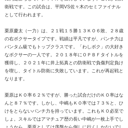
衛戦です。この試合は、平岡VS佐々木のセミファイナル
として行われます。
栗原慶太（一力）は、２１戦１５勝１３ＫＯ６敗、２８歳
の右ボクサータイプです。戦績は平凡ですが、パンチ力は
バンタム級でもトップクラスです。「わしボク」の大好き
なボクサーの一人です。２０１８年にＯＰＢＦタイトルを
獲得し、２０２１年に井上拓真との防衛戦で負傷判定負け
を喫し、タイトル防衛に失敗しています。これが再起戦と
なります。
栗原はＫＯ率６２％ですが、勝った試合だけのＫＯ率はな
んと８７％です。しかし、中嶋もＫＯ率では７３％と、ひ
けをとらないパンチ力を持っています。これもＫＯ必至で
しょ。スキルではアマチュア歴の長い中嶋が一枚上手でし
ょうから、栗原としては序盤から倒しに行くしかないでし