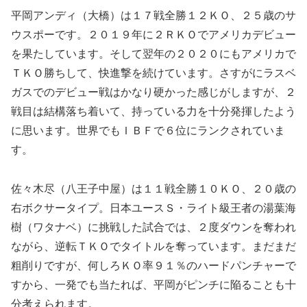
平岡アンディ（大橋）は１７戦全勝１２ＫＯ、２５歳のサ
ウスポーです。２０１９年に２ＲＫＯでアメリカデビュー
を果たしています。そして翌年の２０２０にもアメリカで
ＴＫＯ勝ちして、快進撃を続けています。さすがにラスベ
ガスでのデビュー戦はかなり硬かった感じがしますが、２
戦目は結構落ち着いて、持っている力を十分発揮したよう
に思います。世界でもＩＢＦで６位にランクされていま
す。
佐々木尽（八王子中屋）は１１戦全勝１０ＫＯ、２０歳の
右ボクサータイプ。日本ユースＳ・ライト級王者の湯葉海
樹（ワタナベ）に挑戦した試合では、２度ダウンを奪われ
ながら、逆転ＴＫＯでタイトルを奪っています。まだまだ
粗削りですが、何しろＫＯ率９１％のハードパンチャーで
すから、一発でも当たれば、平岡がピンチに陥ることも十
分考えられます。