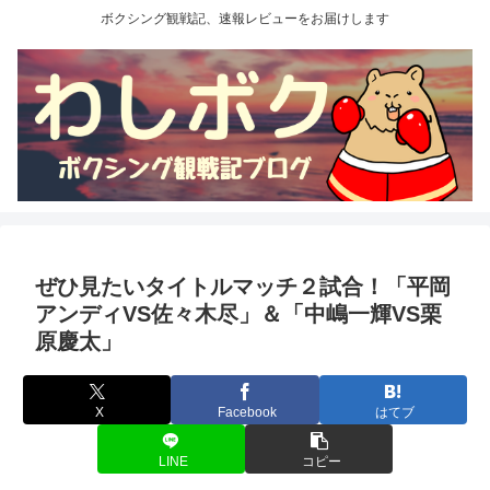
ボクシング観戦記、速報レビューをお届けします
ぜひ見たいタイトルマッチ２試合！「平岡
アンディVS佐々木尽」＆「中嶋一輝VS栗
原慶太」
X
Facebook
はてブ
LINE
コピー