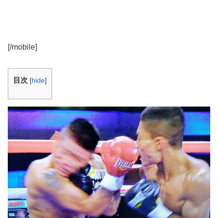
[/mobile]
目次
[
hide
]