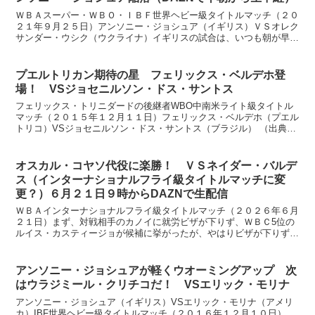
ＷＢＡスーパー・ＷＢＯ・ＩＢＦ世界ヘビー級タイトルマッチ（２０
２１年９月２５日）アンソニー・ジョシュア（イギリス）ＶＳオレク
サンダー・ウシク（ウクライナ）イギリスの試合は、いつも朝が早い
ので、大変です。５時に起きて準備していました。まあ、大...
プエルトリカン期待の星 フェリックス・ベルデホ登
場！ VSジョセニルソン・ドス・サントス
フェリックス・トリニダードの後継者WBO中南米ライト級タイトル
マッチ（２０１５年１２月１１日）フェリックス・ベルデホ（プエル
トリコ）VSジョセニルソン・ドス・サントス（ブラジル） （出典：
WOWOW)見た目はトリニダードに似ていますが、その...
オスカル・コヤソ代役に楽勝！ ＶＳネイダー・バルデ
ス（インターナショナルフライ級タイトルマッチに変
更？）６月２１日９時からDAZNで生配信
ＷＢＡインターナショナルフライ級タイトルマッチ（２０２６年６月
２１日）まず、対戦相手のカノイに就労ビザが下りず、ＷＢＣ5位の
ルイス・カスティージョが候補に挙がったが、やはりビザが下りず、
最終的にネイダー・バルデスがＷＢＯ１５位となりＷＢＡの...
アンソニー・ジョシュアが軽くウオーミングアップ 次
はウラジミール・クリチコだ！ VSエリック・モリナ
アンソニー・ジョシュア（イギリス）VSエリック・モリナ（アメリ
カ）IBF世界ヘビー級タイトルマッチ（２０１６年１２月１０日）