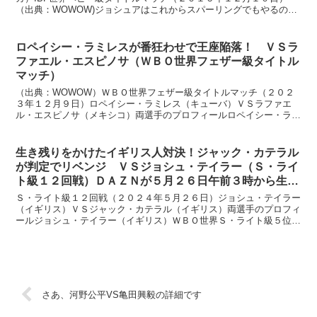
（出典：WOWOW)ジョシュアはこれからスパーリングでもやるのか
な、と思うほどリラックスしていて、とても、世界タイト...
ロペイシー・ラミレスが番狂わせで王座陥落！ ＶＳラ
ファエル・エスピノサ（ＷＢＯ世界フェザー級タイトル
マッチ）
（出典：WOWOW）ＷＢＯ世界フェザー級タイトルマッチ（２０２
３年１２月９日）ロペイシー・ラミレス（キューバ）ＶＳラファエ
ル・エスピノサ（メキシコ）両選手のプロフィールロペイシー・ラミ
レス（キューバ）ＷＢＯフェザー級王者１４戦１２勝８ＫＯ１...
生き残りをかけたイギリス人対決！ジャック・カテラル
が判定でリベンジ ＶＳジョシュ・テイラー（Ｓ・ライ
ト級１２回戦）ＤＡＺＮが５月２６日午前３時から生配
信
Ｓ・ライト級１２回戦（２０２４年５月２６日）ジョシュ・テイラー
（イギリス）ＶＳジャック・カテラル（イギリス）両選手のプロフィ
ールジョシュ・テイラー（イギリス）ＷＢＯ世界Ｓ・ライト級５位２
０戦全勝１３ＫＯ１敗、３３歳 サウスポー身長 １７８セ...
さあ、河野公平VS亀田興毅の詳細です