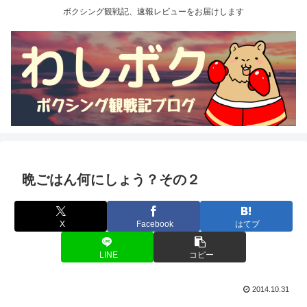
ボクシング観戦記、速報レビューをお届けします
晩ごはん何にしょう？その２
X
Facebook
はてブ
LINE
コピー
2014.10.31