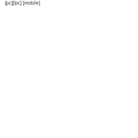
[pc][/pc] [mobile]