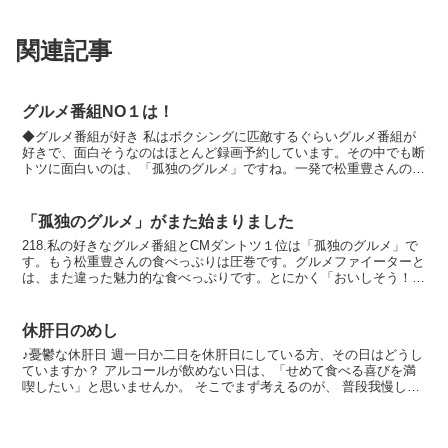
関連記事
グルメ番組NO１は！
◆グルメ番組が好き 私はボクシングに匹敵するぐらいグルメ番組が
好きで、面白そうなのはほとんど録画予約しています。その中でも断
トツに面白いのは、「孤独のグルメ」ですね。一発で松重豊さんのフ
ァンになりました。残念ながら放送終了してしまいました。...
「孤独のグルメ」がまた始まりました
218.私の好きなグルメ番組とCMダントツ１位は「孤独のグルメ」で
す。もう松重豊さんの食べっぷりは圧巻です。グルメファイーターと
は、また違った魅力的な食べっぷりです。とにかく「おいしそう！」
という点では、ただたくさん食べるだけのグルメファイ...
休肝日のめし
♪憂鬱な休肝日 週一日か二日を休肝日にしている方、その日はどうし
ていますか？ アルコールが飲めない日は、「せめて食べる喜びを満
喫したい」と思いませんか。 そこでまず考えるのが、 普段我慢して
いるがっつり系のおかず。 たとえば豚カツとか鶏の唐...