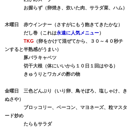
お握らず（卵焼き、炊いた肉、サラダ菜、ハム）
木曜日 赤ウインナー（さすがにもう飽きてきたかな）
だし巻（これは
永遠に人気メニュー
）
TKG
（卵をかけて混ぜてから、３０～４０秒チ
ンすると半熟感がうまい）
豚バラキャベツ
切干大根（体にいいから１０日１回はやる）
きゅうりとワカメの酢の物
金曜日 三色どんぶり（いり卵、鳥そぼろ、塩しゃけ、き
ぬさや）
ブロッコリー、ベーコン、マヨネーズ、粒マスタ
ード炒め
たらもサラダ