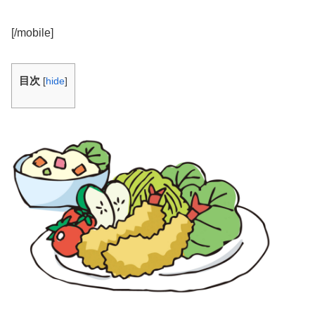
[/mobile]
目次
[
hide
]