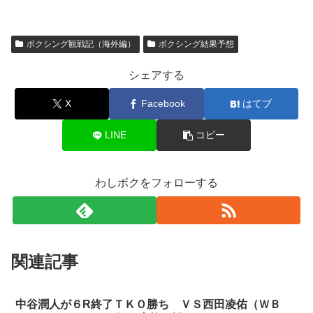
ボクシング観戦記（海外編）
ボクシング結果予想
シェアする
X
Facebook
はてブ
LINE
コピー
わしボクをフォローする
関連記事
中谷潤人が６R終了ＴＫＯ勝ち ＶＳ西田凌佑（ＷＢ