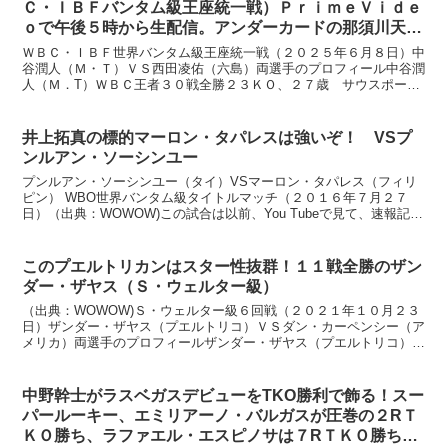
Ｃ・ＩＢＦバンタム級王座統一戦）ＰｒｉｍｅＶｉｄｅ
ｏで午後５時から生配信。アンダーカードの那須川天
心、坪井智也、増田陸も全員完勝（６月８日）
ＷＢＣ・ＩＢＦ世界バンタム級王座統一戦（２０２５年６月８日）中
谷潤人（Ｍ・Ｔ）ＶＳ西田凌佑（六島）両選手のプロフィール中谷潤
人（Ｍ．T）ＷＢＣ王者３０戦全勝２３ＫＯ、２７歳 サウスポー身
長 １７３ｃｍ リーチ １７４ｃｍ２０１６年、矢吹正道...
井上拓真の標的マーロン・タパレスは強いぞ！ VSプ
ンルアン・ソーシンユー
プンルアン・ソーシンユー（タイ）VSマーロン・タパレス（フィリ
ピン） WBO世界バンタム級タイトルマッチ（２０１６年７月２７
日）（出典：WOWOW)この試合は以前、You Tubeで見て、速報記事
を書いています。 www.boxing-bl...
このプエルトリカンはスター性抜群！１１戦全勝のザン
ダー・ザヤス（Ｓ・ウェルター級）
（出典：WOWOW)Ｓ・ウェルター級６回戦（２０２１年１０月２３
日）ザンダー・ザヤス（プエルトリコ）ＶＳダン・カーペンシー（ア
メリカ）両選手のプロフィールザンダー・ザヤス（プエルトリコ）１
０戦全勝７ＫO、１９歳 右オーソドックススタイル 身...
中野幹士がラスベガスデビューをTKO勝利で飾る！スー
パールーキー、エミリアーノ・バルガスが圧巻の２RＴ
ＫＯ勝ち、ラファエル・エスピノサは７RＴＫＯ勝ちで