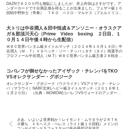
３度目の防衛に成功
DAZNで６２００円も無駄にしましたが、井上尚弥はさすがです。ア
ンダーカードで十分満足感を得ることが出来ました。フェザー級１０
回戦中野幹士（帝拳） ＴＫＯ ペドロ・マルケス（プエルトリコ）
２ラウンドに左ストレートで早くも２度ダウンを奪います...
大トリは中谷潤人＆田中恒成＆アンソニー・オラスクア
ガ＆那須川天心（Prime Video boxing ２日目、１
０月１４日午後４時から生配信）
ＷＢＣ世界バンタム級タイトルマッチ（２０２４年１０月１４日）中
谷潤人（Ｍ．Ｔ）ＶＳベッチ・ソー・チッパッタナ（タイ）両選手の
プロフィール中谷潤人（Ｍ.T）ＷＢＣ世界バンタム級王者２８戦全勝
２１ＫＯ、２６歳 サウスポー身長 １７１ｃｍ リーチ...
コバレフが倒せなかったアイザック・チレンバをTKO
VSオレクサンダー・グボジーク
オレクサンダー・グボジーク（ウクライナ）VSアイザック・チレン
バ（マラウイ）NABF北米Lヘビー級タイトルマッチ（２０１６年１
１月２０日） （出典：WOWOW)コバレフVSウォードのアンダーカ
ードに、コバレフに挑戦し判定負けしたチレンバが...
さあ、いよいよ世界戦か！レイモンド・ムラタラが２ＲＴＫ
Ｏ勝ち ＶＳヘスス・ぺレス（ライト級１０回戦）メインの
コンセイサンＶＳフォスターは年会最低試合決定