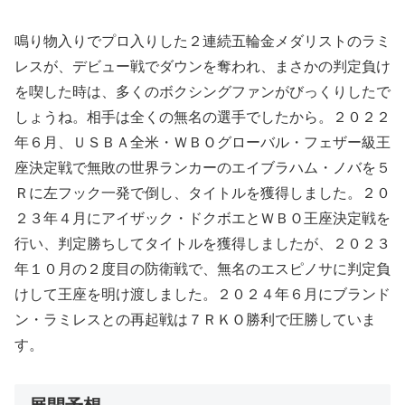
鳴り物入りでプロ入りした２連続五輪金メダリストのラミ
レスが、デビュー戦でダウンを奪われ、まさかの判定負け
を喫した時は、多くのボクシングファンがびっくりしたで
しょうね。相手は全くの無名の選手でしたから。２０２２
年６月、ＵＳＢＡ全米・ＷＢＯグローバル・フェザー級王
座決定戦で無敗の世界ランカーのエイブラハム・ノバを５
Ｒに左フック一発で倒し、タイトルを獲得しました。２０
２３年４月にアイザック・ドクボエとＷＢＯ王座決定戦を
行い、判定勝ちしてタイトルを獲得しましたが、２０２３
年１０月の２度目の防衛戦で、無名のエスピノサに判定負
けして王座を明け渡しました。２０２４年６月にブランド
ン・ラミレスとの再起戦は７ＲＫＯ勝利で圧勝していま
す。