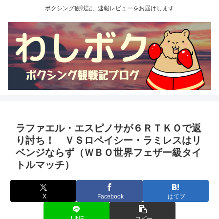
ボクシング観戦記、速報レビューをお届けします
ラファエル・エスピノサが６ＲＴＫＯで返
り討ち！ ＶＳロペイシー・ラミレスはリ
ベンジならず（ＷＢＯ世界フェザー級タイ
トルマッチ）
X
Facebook
はてブ
LINE
コピー