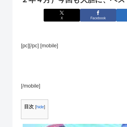
X
Facebook
[pc][/pc] [mobile]
[/mobile]
目次
[
hide
]