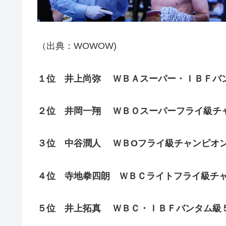
（出典：WOWOW)
１位 井上尚弥
ＷＢＡスーパー・ＩＢＦバ
２位 井岡一翔 ＷＢＯスーパーフライ級チャ
３位 中谷潤人 ＷＢOフライ級チャンピオ
４位 寺地拳四朗 ＷＢＣライトフライ級チャ
５位 井上拓真 ＷＢＣ・ＩＢＦバンタム級５