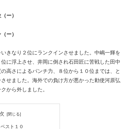
位（ー）
ン（ー）
をいきなり２位にランクインさせました。中嶋一輝を
３位に浮上させ、井岡に倒され石田匠に苦戦した田中
度の高さによるパンチ力、８位から１０位までは、と
ンさせました。海外での負け方が悪かった勅使河原弘
ンクから外しました。
次
」ベスト１０