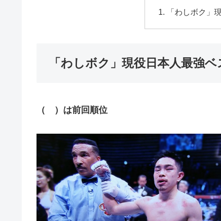
「わしボク」
「わしボク」現役日本人最強ベ
（ ）は前回順位