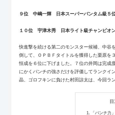
９位 中嶋一輝 日本スーパーバンタム級５
１０位 宇津木秀 日本ライト級チャンピオ
快進撃を続ける第二のモンスター候補、中谷
倒して、ＯＰＢＦタイトルを獲得した栗原を
恒成を６位に下げました。７位の井岡は完成
にかくパンチの強さだけを評価してランクイ
晶、ゴロフキンに負けた村田諒太は、今回ラ
目
「パンチ力