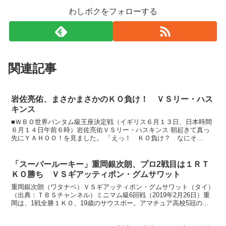
わしボクをフォローする
関連記事
岩佐亮佑、まさかまさかのＫＯ負け！ ＶＳリー・ハス
キンス
■ＷＢＯ世界バンタム級王座決定戦（イギリス６月１３日、日本時間
６月１４日午前６時）岩佐亮佑ＶＳリー・ハスキンス 朝起きて真っ
先にＹＡＨＯＯ！を見ました。 「えっ！ ＫＯ負け？ なにそ
れ」 私は、結構自信を持って、岩佐のＫＯ勝ちか大差の判定勝...
「スーパールーキー」重岡銀次朗、プロ2戦目は１ＲＴ
ＫＯ勝ち ＶＳギアッティポン・グムサワット
重岡銀次朗（ワタナベ）ＶＳギアッティポン・グムサワット（タイ）
（出典：ＴＢＳチャンネル）ミニマム級6回戦（2019年2月26日）重
岡は、1戦全勝１ＫＯ、19歳のサウスポー。アマチュア高校5冠のス
ーパーエリートです。鳴り物入りでプロ入りし、世...