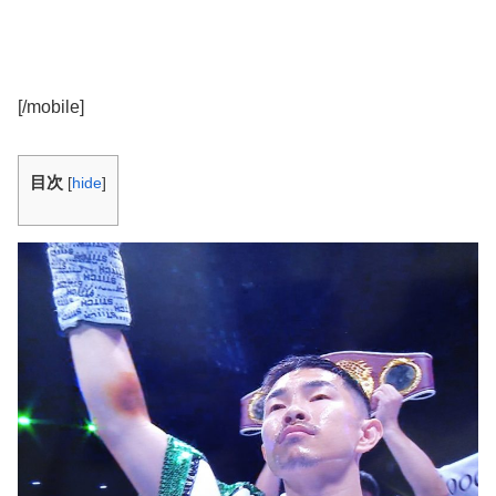
[/mobile]
目次
[
hide
]