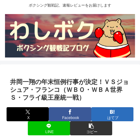
ボクシング観戦記、速報レビューをお届けします
井岡一翔の年末恒例行事が決定！ＶＳジョ
シュア・フランコ（ＷＢＯ・ＷＢＡ世界
Ｓ・フライ級王座統一戦）
X
Facebook
はてブ
LINE
コピー