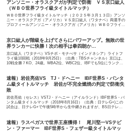
アンソニー・オラスクアガが判定で防衛 ＶＳ京口紘人
（ＷＢＯ世界フライ級タイトルマッチ）
ＷＢＯ世界フライ級タイトルマッチ（２０２５年３月１３日）アンソ
ニー・オラスクアガ（アメリカ）ＶＳ京口紘人（ワタナベ）両選手の
プロフィールアンソニー・オラスクアガ（アメリカ）ＷＢＯフライ級
王者９戦８勝６ＫＯ1敗、２６歳 オーソドックス身長 １...
京口紘人が階級を上げてさらにパワーアップ。無敗の世
界ランカーに快勝！次の相手は拳四朗か…
京口紘人（ワタナベ）VSチボ・モナべサ（インドネシア）ライトフ
ライ級10回戦（2018年9月25日）（出典：TBSチャンネル）京口は、
10戦全勝７KO、24歳。WBA2位、WBC2位、IBFでも5位にランクし
ています。体重苦から、IBFのミ...
速報）岩佐亮佑VS TJ・ドヘニー IBF世界S・バンタ
ム級タイトルマッチ 岩佐が不完全燃焼の判定で防衛失
敗
岩佐亮佑（セレス）VSTJ・ドヘニー（アイルランド）IBF世界S・バ
ンタム級タイトルマッチ（2018年8月16日）（出典：日テレG+)この
試合は、日テレG+で午後5時半から生中継されますが、BS日テレで
も午後7時から放送されます。アンダーカ...
速報）ラスベガスで世界王座獲得！ 尾川堅一VSテビ
ン・ファーマー IBF世界S・フェザー級タイトルマッ