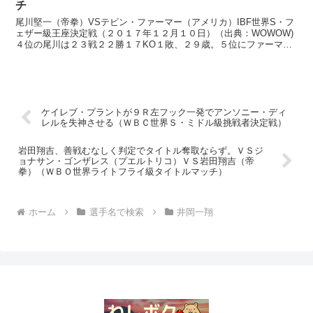
チ
尾川堅一（帝拳）VSテビン・ファーマー（アメリカ）IBF世界S・フ
ェザー級王座決定戦（２０１７年１２月１０日）（出典：WOWOW)
４位の尾川は２３戦２２勝１７KO１敗、２９歳。５位にファーマー
は３０戦２５勝５KO４敗１分け、２７歳。サウスポ...
ケイレブ・プラントが９Ｒ左フック一発でアンソニー・ディ
レルを失神させる（ＷＢＣ世界Ｓ・ミドル級挑戦者決定戦）
岩田翔吉、善戦むなしく判定でタイトル奪取ならず。ＶＳジ
ョナサン・ゴンザレス（プエルトリコ）ＶＳ岩田翔吉（帝
拳）（ＷＢＯ世界ライトフライ級タイトルマッチ）
ホーム
選手名で検索
井岡一翔