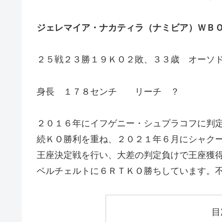
ジェレマイア・ナカティラ（ナミビア）ＷＢ
２５戦２３勝１９ＫＯ２敗、３３歳 オーソ
身長 １７８センチ リーチ ？
２０１６年にイフゲニー・シュプラコフに判
続ＫＯ勝利を重ね、２０２１年６月にシャク
王座決定戦を行い、大差の判定負けで王座獲
ベルチェルトに６ＲＴＫＯ勝ちしています。
目