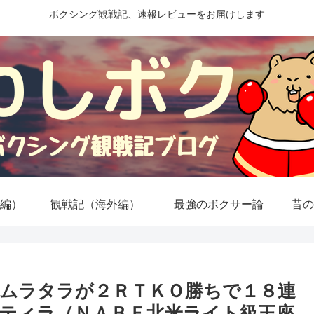
ボクシング観戦記、速報レビューをお届けします
編）
観戦記（海外編）
最強のボクサー論
昔の
ムラタラが２ＲＴＫＯ勝ちで１８連
ティラ（ＮＡＢＦ北米ライト級王座