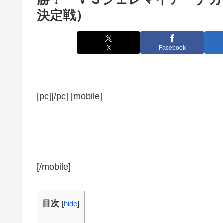
決定戦）
X
Facebook
[pc][/pc] [mobile]
[/mobile]
目次
[
hide
]