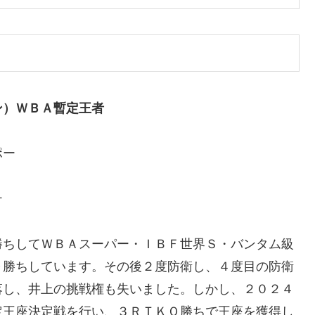
ン）ＷＢＡ暫定王者
ポー
チ
勝ちしてＷＢＡスーパー・ＩＢＦ世界Ｓ・バンタム級
Ｏ勝ちしています。その後２度防衛し、４度目の防衛
落し、井上の挑戦権も失いました。しかし、２０２４
定王座決定戦を行い、３ＲＴＫＯ勝ちで王座を獲得し