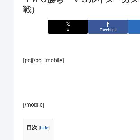
戦）
X
Facebook
[pc][/pc] [mobile]
[/mobile]
目次
[
hide
]