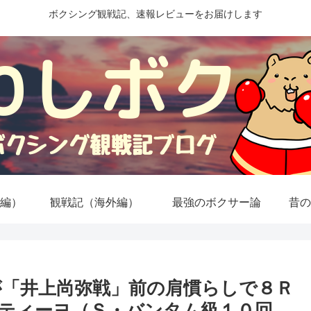
ボクシング観戦記、速報レビューをお届けします
編）
観戦記（海外編）
最強のボクサー論
昔の
「井上尚弥戦」前の肩慣らしで８Ｒ
ティーヨ（Ｓ・バンタム級１０回