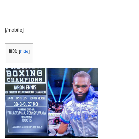
[/mobile]
目次
[
hide
]