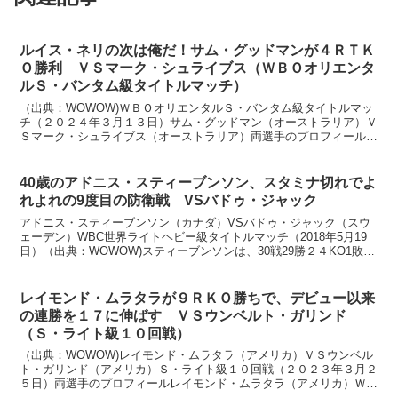
ルイス・ネリの次は俺だ！サム・グッドマンが４ＲＴＫ
Ｏ勝利 ＶＳマーク・シュライブス（ＷＢＯオリエンタ
ルＳ・バンタム級タイトルマッチ）
（出典：WOWOW)ＷＢＯオリエンタルＳ・バンタム級タイトルマッ
チ（２０２４年３月１３日）サム・グッドマン（オーストラリア）Ｖ
Ｓマーク・シュライブス（オーストラリア）両選手のプロフィールサ
ム・グッドマン（オーストラリア）ＩＢＦ・ＷＢＯ１位・...
40歳のアドニス・スティーブンソン、スタミナ切れでよ
れよれの9度目の防衛戦 VSバドゥ・ジャック
アドニス・スティーブンソン（カナダ）VSバドゥ・ジャック（スウ
ェーデン）WBC世界ライトヘビー級タイトルマッチ（2018年5月19
日）（出典：WOWOW)スティーブンソンは、30戦29勝２４KO1敗、
40歳のサウスポー。2013年にチャド・...
レイモンド・ムラタラが９ＲＫＯ勝ちで、デビュー以来
の連勝を１７に伸ばす ＶＳウンベルト・ガリンド
（Ｓ・ライト級１０回戦）
（出典：WOWOW)レイモンド・ムラタラ（アメリカ）ＶＳウンベル
ト・ガリンド（アメリカ）Ｓ・ライト級１０回戦（２０２３年３月２
５日）両選手のプロフィールレイモンド・ムラタラ（アメリカ）ＷＢ
Ｃ世界ライト級３２位１６戦全勝１３ＫＯ、２６歳 オ...