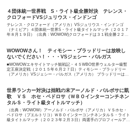
４団体統一世界戦 S・ライト級全勝対決 テレンス・
クロフォードVSジュリウス・インドンゴ
テレンス・クロフォード（アメリカ）VSジュリウス・インドンゴ
（ナミビア）４団体統一世界S・ライト級タイトルマッチ（２０１７
年８月１９日）（出典：WOWOW)クロフォードは３１戦全勝２２
KO、２９歳。WBC、WBO世界王者。スイッチヒッターで...
WOWOWさん！ ティモシー・ブラッドリーは放映し
ないでください！・・・VSジェシー・バルガス
■WOWOWエキサイトマッチ観戦記・４５WBO世界ウェルター級暫
定王座決定戦（２０１５年６月２７日）ティモシー・ブラッドリー
（アメリカ）VSジェシー・バルガス（アメリカ） ブラッドリーはマ
ニ―・パッキャオと１勝１敗の接戦（拙戦？）を演じた一...
世界ランカー対決は拙戦の末アーノルド・バルボサに凱
歌 ＶＳ ホセ・ペドロサ（ＷＢＯインターコンチネン
タルＳ・ライト級タイトルマッチ）
（出典：WOWOW）アーノルド・バルボサ（アメリカ）ＶＳホセ・
ペドロサ（プエルトリコ）ＷＢＯインターコンチネンタルＳ・ライト
級タイトルマッチ（２０２３年２月３日）両選手のプロフィールアー
ノルド・バルボサ（アメリカ）ＷＢＯインターコンチネンタ...