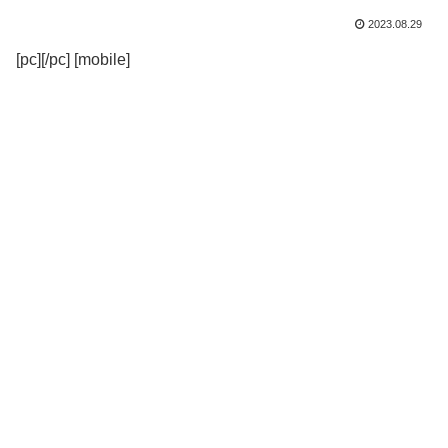
2023.08.29
[pc][/pc] [mobile]