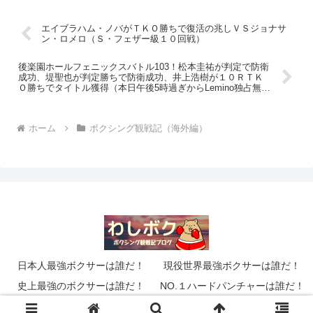
エイブラハム・ノバがＴＫＯ勝ちで復活の兆しＶＳジョナサ
ン・ロメロ（Ｓ・フェザー級１０回戦）
後楽園ホールフェニックスバトル103！松本圭祐が判定で防衛
成功、堤聖也が判定勝ちで防衛成功、井上浩樹が１０ＲＴＫ
Ｏ勝ちでタイトル獲得（本日午後5時過ぎからLemino独占無料
生配信）
ホーム
ボクシング観戦記（海外編）
日本人最強ボクサーは誰だ！
現役世界最強ボクサーは誰だ！
史上最強のボクサーは誰だ！
NO.１ハードパンチャーは誰だ！
© 2014 わしのボクシングブログ「わしボク」.