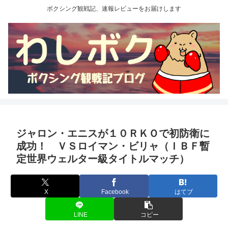
ボクシング観戦記、速報レビューをお届けします
ジャロン・エニスが１０ＲＫＯで初防衛に
成功！ ＶＳロイマン・ビリャ（ＩＢＦ暫
定世界ウェルター級タイトルマッチ）
X
Facebook
はてブ
LINE
コピー