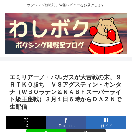
ボクシング観戦記、速報レビューをお届けします
エミリアーノ・バルガスが大苦戦の末、９
ＲＴＫＯ勝ち ＶＳアグスティン・キンタ
ナ（ＷＢＯラテン＆ＮＡＢＦスーパーライ
ト級王座戦）３月１日６時からＤＡＺＮで
生配信
X
Facebook
はてブ