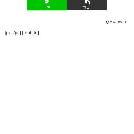
LINE
コピー
2026.03.01
[pc][/pc] [mobile]