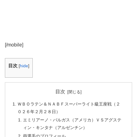
[/mobile]
目次
[
hide
]
目次
ＷＢＯラテン＆ＮＡＢＦスーパーライト級王座戦（２
０２６年２月２８日）
エミリアーノ・バルガス（アメリカ）ＶＳアグステ
ィン・キンタナ（アルゼンチン）
両選手のプロフィール