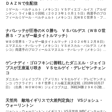
ＤＡＺＮで生配信
ミゲール・ベルチェルト（メキシコ）ＶＳディエゴ・ルイス（アルゼ
ンチン）ライト級１０回戦（２０２３年１０月１５日）両選手のプロ
フィールミゲール・ベルチェルト（メキシコ）元ＷＢＣ世界Ｓ・フェ
ザー級王者４１戦３８勝３４ＫＯ３敗、３１歳 オーソドッ...
ナバレッテが圧巻のＫＯ勝ち ＶＳバルデス（ＷＢＯ世
界Ｓ・フェザー級タイトルマッチ）
ＷＢＯ世界Ｓ・フェザー級タイトルマッチ（２０２４年１２月８日）
エマヌエル・ナバレッテ（メキシコ）ＶＳオスカル・バルデス（メキ
シコ）両選手のプロフィールエマヌエル・ナバレッテ（メキシコ）Ｗ
ＢＯ世界Ｓ・フェザー級王者４１戦３８勝３１ＫＯ２敗１分...
ゲンナディ・ゴロフキンに善戦したダニエル・ジェイコ
ブスが王座返り咲き ＶＳセルゲイ・デレビヤンチェン
コ
ダニエル・ジェイコブス（アメリカ）ＶＳセルゲイ・デレビヤンチェ
ンコ（ウクライナ）ＩＢＦ世界ミドル級王座決定戦（2018年10月27
日）（出典：ＷＯＷＯＷ）ジェイコブスは、36戦34勝２９ＫＯ2敗、
31歳。ＩＢＦ2位。昨年3月にゴロフキンと王...
天笠尚 敵地イギリスで大差判定負け VSジョシュ・
ウォーリントン
ジョシュ・ウォーリントン（イギリス）VS天笠尚 WBCインターナシ