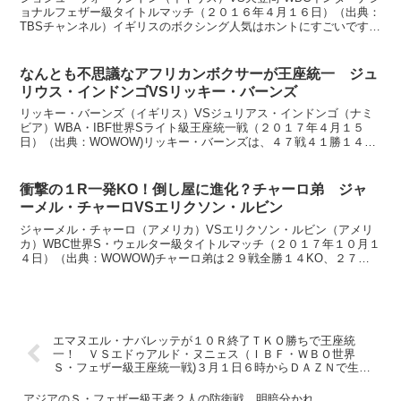
ョナルフェザー級タイトルマッチ（２０１６年４月１６日）（出典：
TBSチャンネル）イギリスのボクシング人気はホントにすごいです。
世界戦でもないのに１万３０００人の観衆。天笠が緊...
なんとも不思議なアフリカンボクサーが王座統一 ジュ
リウス・インドンゴVSリッキー・バーンズ
リッキー・バーンズ（イギリス）VSジュリアス・インドンゴ（ナミ
ビア）WBA・IBF世界Sライト級王座統一戦（２０１７年４月１５
日）（出典：WOWOW)リッキー・バーンズは、４７戦４１勝１４
KO５敗１分け、３４歳。３階級制覇の歴戦の雄です。 ...
衝撃の１R一発KO！倒し屋に進化？チャーロ弟 ジャ
ーメル・チャーロVSエリクソン・ルビン
ジャーメル・チャーロ（アメリカ）VSエリクソン・ルビン（アメリ
カ）WBC世界S・ウェルター級タイトルマッチ（２０１７年１０月１
４日）（出典：WOWOW)チャーロ弟は２９戦全勝１４KO、２７
歳。戦績からもわかりますが、元々はテクニック重視の堅...
エマヌエル・ナバレッテが１０Ｒ終了ＴＫＯ勝ちで王座統
一！ ＶＳエドゥアルド・ヌニェス（ＩＢＦ・ＷＢＯ世界
Ｓ・フェザー級王座統一戦)３月１日６時からＤＡＺＮで生配
信
アジアのＳ・フェザー級王者２人の防衛戦、明暗分かれ