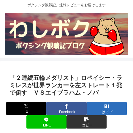
ボクシング観戦記、速報レビューをお届けします
「２連続五輪メダリスト」ロペイシー・ラ
ミレスが世界ランカーを左ストレート１発
で倒す ＶＳエイブラハム・ノバ
X
Facebook
はてブ
LINE
コピー