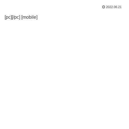
2022.06.21
[pc][/pc] [mobile]