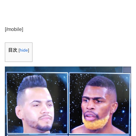
[/mobile]
目次
[
hide
]