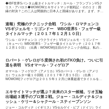
◆IBF世界Sバンタム級タイトルマッチ：カール・フランプトンVSク
リス・アバロス◆WOWOWエキサイトマッチ観戦記・その１２：因
縁の対決？この二人は間接的に日本人と因縁があります。まず、チャ
ンピオンのフランプトンは、防衛戦であの長谷川穂積を...
速報）究極のテクニック合戦 ワシル・ロマチェンコ
VSギジェルモ・リゴンドー WBO世界S・フェザー級
タイトルマッチ（２０１７年１２月１０日）
ワシル・ロマチェンコ（ウクライナ）VSギジェルモ・リゴンドー
（キューバ）WBO世界S・フェザー級タイトルマッチ（２０１７年
１２月１０日）（出典：WOWOW)注目のテクニック合戦は、私の予
想通りになりました。 www.boxing-blog....
ロバート・ゲレロが５度倒され初のTKO負け。ついに引
退を表明 VSオマール・フィゲロア
オマール・フィゲロア（アメリカ）VSロバート・ゲレロ（アメリ
カ）ウェルター級１０回戦（２０１７年７月１５日）（出典：
WOWOW)フィゲロアは２０１５年１２月に体重超過でタイトルを剥
奪されて以来、約１年半ぶりの試合です。２７戦２６勝１８KO１...
エキサイトマッチが選ぶ？未来のスター候補。リオ五輪
出場組３選手のプロ第２戦。ジョー・コルディナ＆ジョ
ッシュ・ケリー＆シャクール・スティーブンソン
ジョー・コルディナ（イギリス）VSセルゲイ・ビブ（ドイツ）ライ