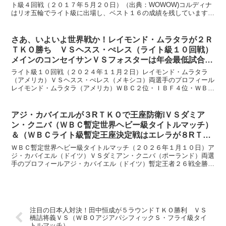
ト級４回戦（２０１７年５月２０日）（出典：WOWOW)コルディナ
はリオ五輪でライト級に出場し、ベスト１６の成績を残しています。
２人がリング上で対峙すると、コルディナが２階級ぐらい...
さあ、いよいよ世界戦か！レイモンド・ムラタラが２Ｒ
ＴＫＯ勝ち ＶＳヘスス・ぺレス（ライト級１０回戦）
メインのコンセイサンＶＳフォスターは年会最低試合決
定
ライト級１０回戦（２０２４年１１月２日）レイモンド・ムラタラ
（アメリカ）ＶＳヘスス・ぺレス（メキシコ）両選手のプロフィール
レイモンド・ムラタラ（アメリカ）ＷＢＣ２位・ＩＢＦ４位・ＷＢＯ
２位２１戦全勝１６ＫＯ、２７歳 オーソドックス身長 １７...
アジ・カバイエルが３RＴＫＯで王座防衛❕ＶＳダミア
ン・クニバ（ＷＢＣ暫定世界ヘビー級タイトルマッチ）
＆（ＷＢＣライト級暫定王座決定戦はエレラが８RＴＫ
Ｏ勝ちで王座獲得）１月１１日３時からＤＡＺＮで生配
ＷＢＣ暫定世界ヘビー級タイトルマッチ（２０２６年１月１０日）ア
信
ジ・カバイエル（ドイツ）ＶＳダミアン・クニバ（ポーランド）両選
手のプロフィールアジ・カバイエル（ドイツ）暫定王者２６戦全勝１
８ＫＯ、３３歳 オーソドックス身長 １９１ｃｍ リーチ...
注目の日本人対決！田中恒成が５ラウンドＴＫＯ勝利 ＶＳ
橋詰将義ＶＳ（ＷＢＯアジアパシフィックＳ・フライ級タイ
トルマッチ）