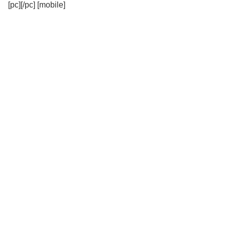
[pc][/pc] [mobile]