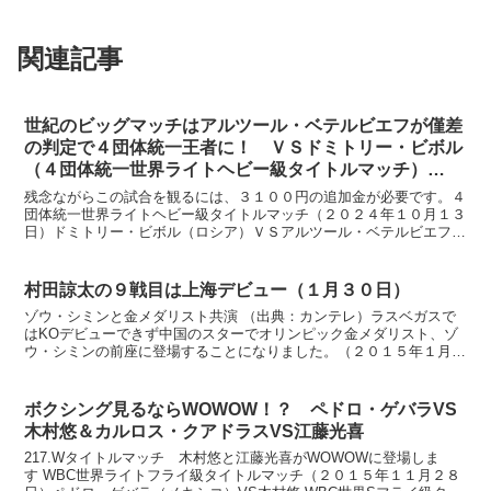
関連記事
世紀のビッグマッチはアルツール・ベテルビエフが僅差
の判定で４団体統一王者に！ ＶＳドミトリー・ビボル
（４団体統一世界ライトヘビー級タイトルマッチ）
DAZNで１０月１３日午前１時から生配信
残念ながらこの試合を観るには、３１００円の追加金が必要です。４
団体統一世界ライトヘビー級タイトルマッチ（２０２４年１０月１３
日）ドミトリー・ビボル（ロシア）ＶＳアルツール・ベテルビエフ
（ロシア）両選手のプロフィールドミトリー・ビボル（ロシア...
村田諒太の９戦目は上海デビュー（１月３０日）
ゾウ・シミンと金メダリスト共演 （出典：カンテレ）ラスベガスで
はKOデビューできず中国のスターでオリンピック金メダリスト、ゾ
ウ・シミンの前座に登場することになりました。（２０１５年１月３
０日）ゾウ・シミンはアムナット・ルエンロン（タイ）のI...
ボクシング見るならWOWOW！？ ペドロ・ゲバラVS
木村悠＆カルロス・クアドラスVS江藤光喜
217.Wタイトルマッチ 木村悠と江藤光喜がWOWOWに登場しま
す WBC世界ライトフライ級タイトルマッチ（２０１５年１１月２８