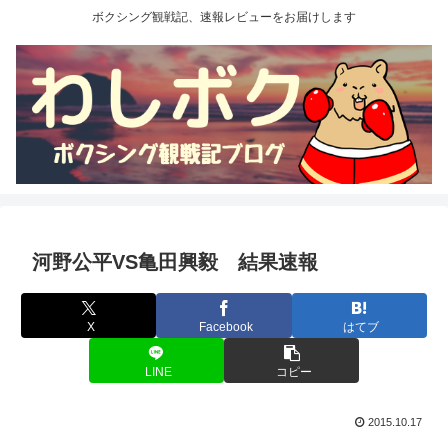
ボクシング観戦記、速報レビューをお届けします
河野公平VS亀田興毅 結果速報
X
Facebook
はてブ
LINE
コピー
2015.10.17