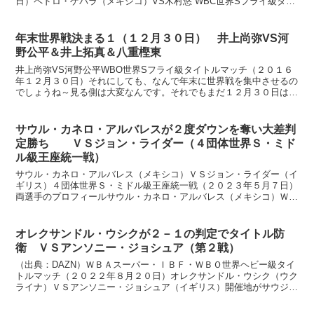
日）ペドロ・ゲバラ（メキシコ）VS木村悠 WBC世界Sフライ級タイ
トルマッチ（２０１５年１１月２８日）カルロス・...
年末世界戦決まる１（１２月３０日） 井上尚弥VS河
野公平＆井上拓真＆八重樫東
井上尚弥VS河野公平WBO世界Sフライ級タイトルマッチ（２０１６
年１２月３０日）それにしても、なんで年末に世界戦を集中させるの
でしょうね～見る側は大変なんです。それでもまだ１２月３０日はま
しですね。疲れるのは大みそかです。大阪でしたら、４チ...
サウル・カネロ・アルバレスが２度ダウンを奪い大差判
定勝ち ＶＳジョン・ライダー（４団体世界Ｓ・ミド
ル級王座統一戦）
サウル・カネロ・アルバレス（メキシコ）ＶＳジョン・ライダー（イ
ギリス）４団体世界Ｓ・ミドル級王座統一戦（２０２３年５月７日）
両選手のプロフィールサウル・カネロ・アルバレス（メキシコ）ＷＢ
Ａスーパー・ＷＢＣ・ＩＢＦ・ＷＢＯ世界Ｓ・ミドル級王者...
オレクサンドル・ウシクが２－１の判定でタイトル防
衛 ＶＳアンソニー・ジョシュア（第２戦）
（出典：DAZN）ＷＢＡスーパー・ＩＢＦ・ＷＢＯ世界ヘビー級タイ
トルマッチ（２０２２年８月２０日）オレクサンドル・ウシク（ウク
ライナ）ＶＳアンソニー・ジョシュア（イギリス）開催地がサウジア
ラビアなので、時差（日本は６時間進んでいます）の都合...