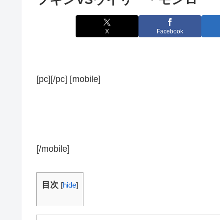
X
Facebook
[pc][/pc] [mobile]
[/mobile]
目次
[
hide
]