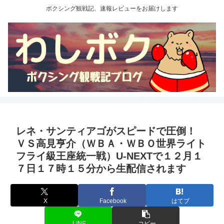
ボクシング観戦記、速報レビューをお届けします
レネ・サンティアゴがスピードで圧倒！
ＶＳ高見亨介（ＷＢＡ・ＷＢＯ世界ライト
フライ級王座統一戦）U‐NEXTで１２月１
７日１７時１５分から生配信されます
X
Facebook
はてブ
LINE
コピー