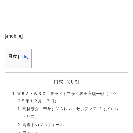
[/mobile]
目次
[
hide
]
目次
ＷＢＡ・ＷＢＯ世界ライトフライ級王座統一戦（２０
２５年１２月１７日）
高見亨介（帝拳）ＶＳレネ・サンティアゴ（プエル
トリコ）
両選手のプロフィール