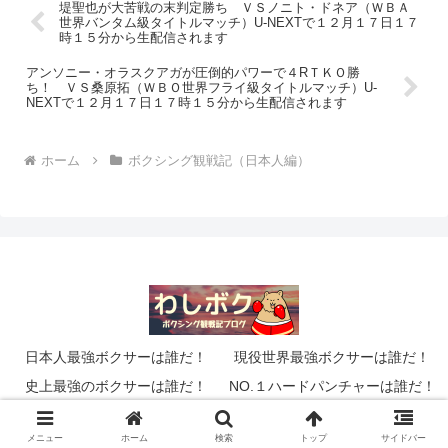
堤聖也が大苦戦の末判定勝ち ＶＳノニト・ドネア（ＷＢＡ
世界バンタム級タイトルマッチ）U‐NEXTで１２月１７日１７
時１５分から生配信されます
アンソニー・オラスクアガが圧倒的パワーで４RＴＫＯ勝
ち！ ＶＳ桑原拓（ＷＢＯ世界フライ級タイトルマッチ）U‐
NEXTで１２月１７日１７時１５分から生配信されます
ホーム
ボクシング観戦記（日本人編）
日本人最強ボクサーは誰だ！
現役世界最強ボクサーは誰だ！
史上最強のボクサーは誰だ！
NO.１ハードパンチャーは誰だ！
© 2014 わしのボクシングブログ「わしボク」.
メニュー
ホーム
検索
トップ
サイドバー