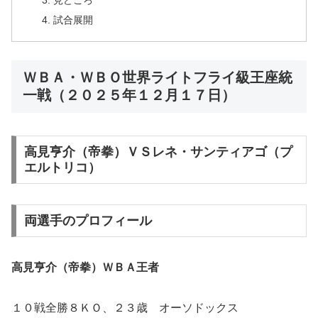
見どころ
試合展開
ＷＢＡ・ＷＢＯ世界ライトフライ級王座統
一戦（２０２５年１２月１７日）
高見亨介（帝拳）ＶＳレネ・サンティアゴ（プ
エルトリコ）
両選手のプロフィール
高見亨介（帝拳）ＷＢＡ王者
１０戦全勝８ＫＯ、２３歳 オーソドックス