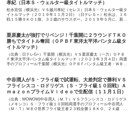
孝紀（日本Ｓ・ウェルター級タイトルマッチ）
松永宏信（横浜光）ＶＳ越川孝紀（セレス）日本Ｓ・ウェルター級タ
イトルマッチ（２０１９年１１月２日）（日テレＧ＋）松永は、１６
戦１５勝９ＫＯ１敗、３２歳のサウスポー。２０１９年５月に、新藤
寛之にＴＫＯ勝ちして、タイトルを獲得しています。今回が...
栗原慶太が強打でリベンジ！千葉開に２ラウンドＴＫＯ
勝ちでタイトル奪回（ＯＰＢＦ東洋太平洋バンタム級タ
イトルマッチ）
（出典：日テレG+）千葉開（横浜光）ＶＳ栗原慶太（一力）ＯＰＢ
Ｆ東洋太平洋バンタム級タイトルマッチ（２０２３年３月４日）両選
手のプロフィール千葉開（横浜光）ＯＰＢＦバンタム級王者・ＷＢＣ
１５位１８戦１５勝９ＫＯ３敗、２９歳 オーソドックスデ...
中谷潤人がＳ・フライ級で試運転、大差判定で勝利ＶＳ
フライシスコ・ロドリゲス（Ｓ・フライ級１０回戦）Ａ
ｍａｚｏｎプライムＶｉｄｅｏで生配信（１１月１日）
（出典：WOWOW)中谷潤人（Ｍ.Ｔ）ＶＳフランシスコ・ロドリゲス
（メキシコ）Ｓ・フライ級１０回戦両選手のプロフィール中谷潤人
（Ｍ・Ｔ）ＷＢＯ世界フライ級王者２３戦全勝１８ＫＯ、２４歳 左
サウスポースタイル身長 １７１ｃｍ リーチ １７０ｃ...