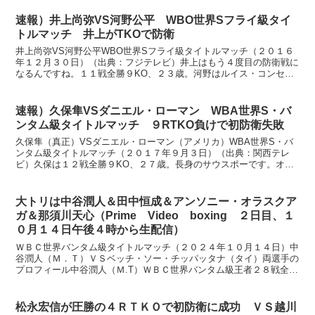
速報）井上尚弥VS河野公平 WBO世界Sフライ級タイ
トルマッチ 井上がTKOで防衛
井上尚弥VS河野公平WBO世界Sフライ級タイトルマッチ（２０１６
年１２月３０日）（出典：フジテレビ）井上はもう４度目の防衛戦に
なるんですね。１１戦全勝９KO、２３歳。河野はルイス・コンセプ
シオンに判定でタイトルを失いましたが、ラッキーなチャ...
速報）久保隼VSダニエル・ローマン WBA世界S・バ
ンタム級タイトルマッチ ９RTKO負けで初防衛失敗
久保隼（真正）VSダニエル・ローマン（アメリカ）WBA世界S・バ
ンタム級タイトルマッチ（２０１７年９月３日）（出典：関西テレ
ビ）久保は１２戦全勝９KO、２７歳。長身のサウスポーです。オマ
ール・セルメニョのまさかの棄権で、大番狂わせのタイトル...
大トリは中谷潤人＆田中恒成＆アンソニー・オラスクア
ガ＆那須川天心（Prime Video boxing ２日目、１
０月１４日午後４時から生配信）
ＷＢＣ世界バンタム級タイトルマッチ（２０２４年１０月１４日）中
谷潤人（Ｍ．Ｔ）ＶＳベッチ・ソー・チッパッタナ（タイ）両選手の
プロフィール中谷潤人（Ｍ.T）ＷＢＣ世界バンタム級王者２８戦全勝
２１ＫＯ、２６歳 サウスポー身長 １７１ｃｍ リーチ...
松永宏信が圧勝の４ＲＴＫＯで初防衛に成功 ＶＳ越川