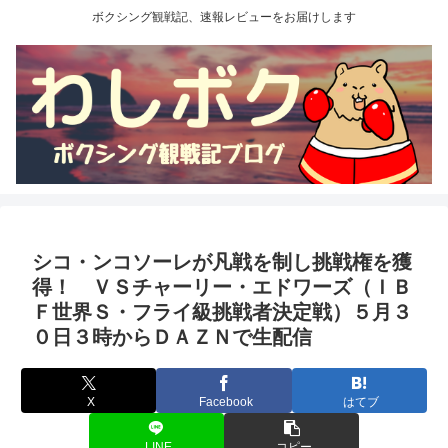
ボクシング観戦記、速報レビューをお届けします
シコ・ンコソーレが凡戦を制し挑戦権を獲
得！ ＶＳチャーリー・エドワーズ（ＩＢ
Ｆ世界Ｓ・フライ級挑戦者決定戦）５月３
０日３時からＤＡＺＮで生配信
X
Facebook
はてブ
LINE
コピー