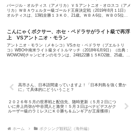
バージル・オルティス（アメリカ）ＶＳアントニオ・オロスコ（アメ
リカ）ＷＢＡウェルター級ゴールド王座決定戦（2019年8月１1日）
オルティスは、13戦全勝１３ＫＯ、21歳。ＷＢＡ6位、ＷＢＯ5位
（いずれもＳ・ライト級）。パーフェクトレコードを...
こんにゃくボクサー、ホセ・ペドラサがライト級で再浮
上 VSアントニオ・モラン
アントニオ・モラン（メキシコ）VSホセ・ペドラサ（プエルトリ
コ）WBO中南米ライト級タイトルマッチ（2018年6月9日）（出典：
WOWOW)チャンピオンのモランは、24戦22勝１５KO2敗、25歳。
WBO5位。現在、3連続KO勝利中です。ペ...
高市さん、日本語間違っていますよ！「日本列島を強く豊か
に」て具体的にどういうこと？
２０２６年５月の世界戦と配信先、随時更新（５月２日につ
いに井上尚弥が中谷潤人と激突！５月３日はべナビデスがク
ルーザー級のラミレスにＫＯ勝ち＆ムンギアが王座獲得）
ホーム
ボクシング観戦記（海外編）