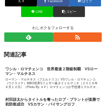
X
Facebook
はてブ
LINE
コピー
わしボクをフォローする
関連記事
ワシル・ロマチェンコ 世界最速２階級制覇 VSロー
マン・マルチネス
ローマン・マルチネス（プエルトリコ）VSワシル・ロマチェンコ
（ウクライナ）WBO世界Sフェザー級タイトルマッチ（２０１６年
６月１２日）（Photo By ＡＰ）ロマチェンコが予想通りマルチネス
に圧勝し、プロ７戦目で２階級を制覇しました。しか...
村田諒太からタイトルを奪ったロブ・ブラントが楽勝で
初防衛成功 VSカサン・バイサングロフ