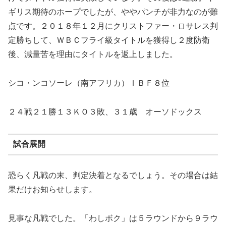
ギリス期待のホープでしたが、ややパンチが非力なのが難
点です。２０１８年１２月にクリストファー・ロサレス判
定勝ちして、ＷＢＣフライ級タイトルを獲得し２度防衛
後、減量苦を理由にタイトルを返上しました。
シコ・ンコソーレ（南アフリカ）ＩＢＦ８位
２４戦２１勝１３ＫＯ３敗、３１歳 オーソドックス
試合展開
恐らく凡戦の末、判定決着となるでしょう。その場合は結
果だけお知らせします。
見事な凡戦でした。「わしボク」は５ラウンドから９ラウ