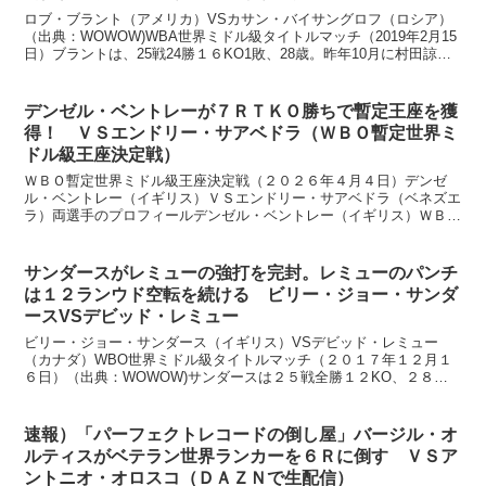
ロブ・ブラント（アメリカ）VSカサン・バイサングロフ（ロシア）
（出典：WOWOW)WBA世界ミドル級タイトルマッチ（2019年2月15
日）ブラントは、25戦24勝１６KO1敗、28歳。昨年10月に村田諒太
に判定勝ちしてタイトルを獲得。これが...
デンゼル・ベントレーが７ＲＴＫＯ勝ちで暫定王座を獲
得！ ＶＳエンドリー・サアベドラ（ＷＢＯ暫定世界ミ
ドル級王座決定戦）
ＷＢＯ暫定世界ミドル級王座決定戦（２０２６年４月４日）デンゼ
ル・ベントレー（イギリス）ＶＳエンドリー・サアベドラ（ベネズエ
ラ）両選手のプロフィールデンゼル・ベントレー（イギリス）ＷＢＯ
１位２７戦２３勝１７ＫＯ１敗３分け、３１歳 オーソドッ...
サンダースがレミューの強打を完封。レミューのパンチ
は１２ランウド空転を続ける ビリー・ジョー・サンダ
ースVSデビッド・レミュー
ビリー・ジョー・サンダース（イギリス）VSデビッド・レミュー
（カナダ）WBO世界ミドル級タイトルマッチ（２０１７年１２月１
６日）（出典：WOWOW)サンダースは２５戦全勝１２KO、２８
歳。タイトルを獲得してからの防衛戦は凡戦が続き、評価を大...
速報）「パーフェクトレコードの倒し屋」バージル・オ
ルティスがベテラン世界ランカーを６Ｒに倒す ＶＳア
ントニオ・オロスコ（ＤＡＺＮで生配信）