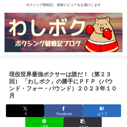
ボクシング観戦記、速報レビューをお届けします
現役世界最強ボクサーは誰だ！（第２３
回） 「わしボク」の勝手にＰＦＰ（パウ
ンド・フォー・パウンド）２０２３年１０
月
X
Facebook
はてブ
LINE
コピー