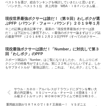
ベスト５を選び、総合ランキングを検討していきたいと思います。
「パンチ力」ベスト５１位 井上尚弥 WBA・ＩＢＦバンタム級チ
ャンピオン２位 田中恒成 WBOフライ級チャンピオン３位...
現役世界最強ボクサーは誰だ！（第９回）わしボクが選
ぶPFP（パウンド・フォー・パウンド）２０１９年１月
※この記事は過去記事です。最新の「現役世界最強ボクサーは誰
だ！」は下記からご参照下さい。＞最強のボクサー論まずはリング誌
の最新*PFP （２０１８年１２月２３日)*PFP（すべてのボクサーの
体重が同じだと仮定したら、果たして誰が一番強いか、...
現役最強ボクサーは誰だ！「Number」に対抗して第３
回「わしボク」のPFP
スポーツ雑誌の「Number」はご覧になりましたか。 久しぶりにボ
クシングの特集号がでましたね。実に２２年ぶりらしいですよ。しか
もサブタイトルが「最強は誰だ。」これは、「わしボク」としても黙
っていられませんね。 さすがに現役を退いた、歴代...
サウル・カネロ・アルバレスが７ラウンドにダウンを奪い大
差の判定勝ち ＶＳジャーメル・チャーロ（４団体Ｓ・ミド
ル級タイトルマッチ）ＷＯＷＯＷプライムで本日９時３０分
から生中継
重岡銀次朗が５ＲＴＫＯでＩＢＦ王座統一！ ＶＳダニエ