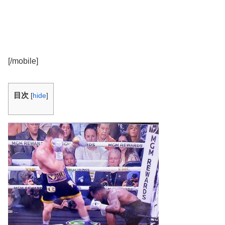
[/mobile]
目次
[
hide
]