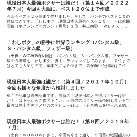
現役日本人最強ボクサーは誰だ！（第１４回／２０２２
年７月）今回も大胆に、ベスト２０位まで作成
今回もベスト２０位まで作りました。そして、パンチ力ベスト１０の
付録つきです。「わしボク」現役日本人最強ベスト１０（ ）は前回
順位（ボクシングマガジン７月号）１位 井上尚弥 ＷＢＡスーパ
ー・ＩＢＦ・ＷＢＣバンタム級チャンピオン （１）２位 ...
「わしボク」の勝手に世界ランキング（バンタム級、
Ｓ・バンタム級、フェザー級）
（出典・WOWOW)今回は、バンタム級、Ｓ・バンタム級、フェザー
級の３階級を「わしボク」勝手にランキングしてみます。１０位まで
はとても大変なので、基本的には５位まで、気が向いた階級は７位ま
で頑張ってみます。バンタム級１位 井上尚弥（大橋）２...
現役日本人最強は誰だ！（第４回／２０１７年１０月）
今回も様々な角度から検討しました
※この記事は過去記事です。最新の「現役日本人最強ボクサーは誰
だ！」は下記からご参照下さい。＞最強のボクサー論今回もダントツ
最強は井上尚弥アメリカのデビュー戦は、十分合格点を得られる結果
だった思います。さすがの井上にも、かなり力みが感じられま...
現役日本人最強ボクサーは誰だ！（第９回／２０１９年
７月）
（出典：ＷＯＷＯＷ）さて、今回も今まで通り、５項目の戦闘能力の