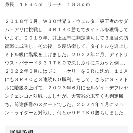
身長 １８３ｃｍ リーチ １８３ｃｍ
２０１８年５月、ＷＢＯ世界Ｓ・ウェルター級王者のサダ
ム・アリに挑戦し、４ＲＴＫＯ勝ちでタイトルを獲得して
います。２０１９年、井上岳志に判定勝ちして３度目の防
衛戦に成功し、その後、５度防衛して、タイトルを返上し
ミドル級に階級を上げました。２０２２年２月、ディトリ
ウス・バラードを３ＲＴＫＯで久しぶりにスカッと倒し、
２０２２年６月にはジミー・ケリーを６Ｒに沈め、１１月
にも３ＲＫＯと３連続ＫＯ勝利。そして、さらにＳ・ミド
ルに階級を上げて、２０２３年６月にセルゲイ・デフレヤ
ンチェンコと対戦しましたが、大苦戦の末辛くも判定勝
ち。前途多難のスタートでした。２０２４年１月にジョ
ン・ライダーと対戦し、何とか９ＲＴＫＯ勝ちしました。
展開予想