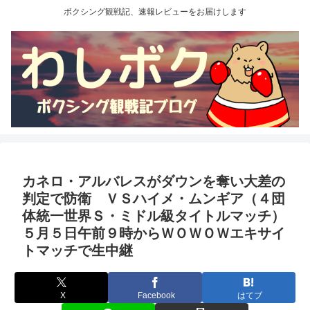
ボクシング観戦記、速報レビューをお届けします
カネロ・アルバレスがダウンを奪い大差の
判定で防衛 ＶＳハイメ・ムンギア（４団
体統一世界Ｓ・ミドル級タイトルマッチ）
５月５日午前９時からＷＯＷＯＷエキサイ
トマッチで生中継
X
Facebook
はてブ