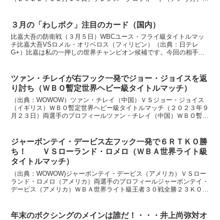
ＢＯ世界ウェルター級王者３８戦３８勝２９ＫＯ、３５歳 ...
３月の「わしボク」注目のカード（国内）
比嘉大吾の防衛戦（３月５日）WBCユース・フライ級タイトルマッ
チ比嘉大吾VSロメル・オリベロス（フィリピン）（出典：日テレ
G+）比嘉は私の一押しの世界チャンピオン候補です。今回の相手の
オリベロスは東洋太平洋フライ級１５位。比嘉はまだ日本フラ...
ツァン・チレイが右フック一発でジョー・ジョイスを返
り討ち（ＷＢＯ暫定世界ヘビー級タイトルマッチ）
（出典：WOWOW）ツァン・チレイ（中国）ＶＳジョー・ジョイス
（イギリス）ＷＢＯ暫定世界ヘビー級タイトルマッチ（２０２３年９
月２３日）両選手のプロフィールツァン・チレイ（中国）ＷＢＯ暫定
世界ヘビー級王者２７戦２５勝２０ＫＯ１敗１分け、４０歳...
ジャーボンテイ・デービス左フック一発で６ＲＴＫＯ勝
ち！ ＶＳローランド・ロメロ（ＷＢＡ世界ライト級
タイトルマッチ）
（出典：WOWOW)ジャーボンテイ・デービス（アメリカ）ＶＳロー
ランド・ロメロ（アメリカ）両選手のプロフィールジャーボンテイ・
デービス（アメリカ）ＷＢＡ世界ライト級王者３０戦全勝２３ＫＯ、
２７歳 サウスポースタイル身長１６６ｃｍ リーチ １...
年末のボクシングのメインは誰だ！・・・井上尚弥対オ