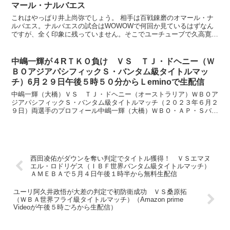
マール・ナルバエス
これはやっぱり井上尚弥でしょう。 相手は百戦錬磨のオマール・ナ
ルバエス。ナルバエスの試合はWOWOWで何回か見ているはずなん
ですが、全く印象に残っていません。そこでユーチューブで久高寛之
とのタイトルマッチ（２０１３年８月）を見て、少し研究し...
中嶋一輝が４RＴＫＯ負け ＶＳ ＴＪ・ドヘニー（Ｗ
ＢＯアジアパシフィックＳ・バンタム級タイトルマッ
チ）6月２９日午後５時５０分からＬeminoで生配信
中嶋一輝（大橋）ＶＳ ＴＪ・ドヘニー（オーストラリア）ＷＢＯア
ジアパシフィックＳ・バンタム級タイトルマッチ（２０２３年６月２
９日）両選手のプロフィール中嶋一輝（大橋）ＷＢＯ・ＡＰ・Ｓバン
タム級王者・ＷＢＯ１３位１６戦１４勝１２ＫＯ１敗１分け...
西田凌佑がダウンを奪い判定でタイトル獲得！ ＶＳエマヌ
エル・ロドリゲス（ＩＢＦ世界バンタム級タイトルマッチ）
ＡＭＥＢＡで５月４日午後１時半から無料生配信
ユーリ阿久井政悟が大差の判定で初防衛成功 ＶＳ桑原拓
（ＷＢＡ世界フライ級タイトルマッチ）（Amazon prime
Videoが午後５時ごろから生配信）