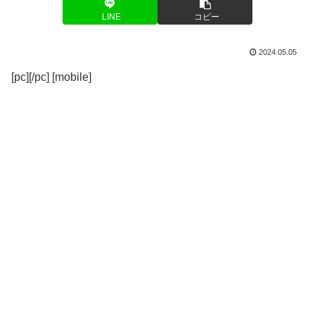
LINE
コピー
2024.05.05
[pc][/pc] [mobile]