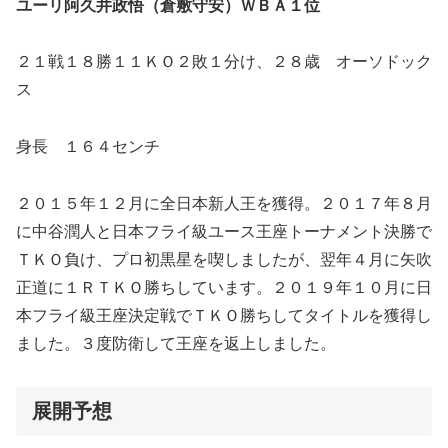
ユーリ阿久井政悟（倉敷守安）ＷＢＡ１位
２１戦１８勝１１ＫＯ２敗１分け、２８歳 オーソドック
ス
身長 １６４センチ
２０１５年１２月に全日本新人王を獲得。２０１７年８月
に中谷潤人と日本フライ級ユース王座トーナメント決勝で
ＴＫＯ負け、プロ初黒星を喫しましたが、翌年４月に矢吹
正道に１ＲＴＫＯ勝ちしています。２０１９年１０月に日
本フライ級王座決定戦でＴＫＯ勝ちしてタイトルを獲得し
ました。３度防衛して王座を返上しました。
展開予想