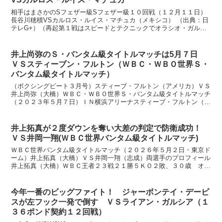
相手はまさかのSフェザー級Sフェザー級１０回戦（１２月１１日）
長谷川穂積VSカルロス・ルイス・マチュカ（メキシコ） （出典：日
テレG+）（再起第１戦はスピードとテクニックでオラシオ・ガルシ
アを圧倒） 日程が決まりながら、なかなか相手が決まら...
井上尚弥のＳ・バンタム級タイトルマッチは5月７日
ＶＳスティーブン・フルトン（ＷＢＣ・ＷＢＯ世界Ｓ・
バンタム級タイトルマッチ）
（ボクシングビート３月号）スティーブ・フルトン（アメリカ）ＶＳ
井上尚弥（大橋）ＷＢＣ・ＷＢＯ世界Ｓ・バンタム級タイトルマッチ
（２０２３年５月７日）ＩＮ横浜アリーナスティーブ・フルトン（ア
メリカ）ＷＢＣ・ＷＢＯ世界Ｓ・バンタム級王者２１戦全勝...
井上拓真が２度ダウンを奪い大差の判定で防衛成功！
ＶＳ井岡一翔(ＷＢＣ世界バンタム級タイトルマッチ)
ＷＢＣ世界バンタム級タイトルマッチ（２０２６年５月２日・東京ド
ーム）井上拓真（大橋）ＶＳ井岡一翔（志成）両選手のプロフィール
井上拓真（大橋）ＷＢＣ王者２３戦２１勝５ＫＯ２敗、３０歳 オー
ソドックス身長 １６４センチ リーチ １６３センチ２...
今年一番のビッグファイト！ ジャーボンテイ・デービ
スが左フック一発で倒す ＶＳライアン・ガルシア（１
３６ポンド契約１２回戦）