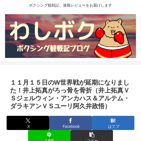
ボクシング観戦記、速報レビューをお届けします
１１月１５日のW世界戦が延期になりまし
た！井上拓真がろっ骨を骨折（井上拓真Ｖ
Ｓジェルウィン・アンカハス＆アルテム・
ダラキアンＶＳユーリ阿久井政悟）
X
Facebook
はてブ
LINE
コピー