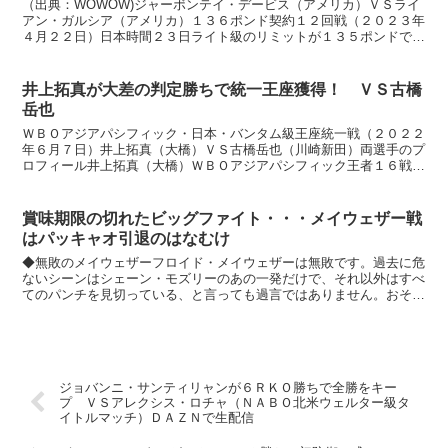
（出典：WOWOW)ジャーボンテイ・デービス（アメリカ）ＶＳライ
アン・ガルシア（アメリカ）１３６ポンド契約１２回戦（２０２３年
４月２２日）日本時間２３日ライト級のリミットが１３５ポンドです
から、当然この試合はノンタイトルマッチと言うことにな...
井上拓真が大差の判定勝ちで統一王座獲得！ ＶＳ古橋
岳也
ＷＢＯアジアパシフィック・日本・バンタム級王座統一戦（２０２２
年６月７日）井上拓真（大橋）ＶＳ古橋岳也（川崎新田）両選手のプ
ロフィール井上拓真（大橋）ＷＢＯアジアパシフィック王者１６戦１
５勝３ＫO１敗、２６歳 オーソドックススタイル身長 １...
賞味期限の切れたビッグファイト・・・メイウェザー戦
はパッキャオ引退のはなむけ
◆無敗のメイウェザーフロイド・メイウェザーは無敗です。過去に危
ないシーンはシェーン・モズリーのあの一発だけで、それ以外はすべ
てのパンチを見切っている、と言っても過言ではありません。おそら
く多くの世界中のボクシングファンは、このパンチをもらわ...
ジョバンニ・サンティリャンが６ＲＫＯ勝ちで全勝をキー
プ ＶＳアレクシス・ロチャ（ＮＡＢＯ北米ウェルター級タ
イトルマッチ）ＤＡＺＮで生配信