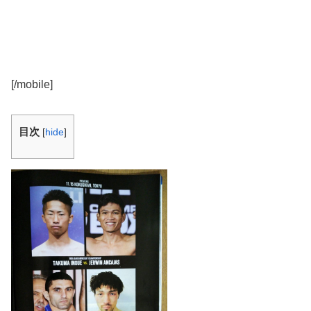
[/mobile]
目次
[
hide
]