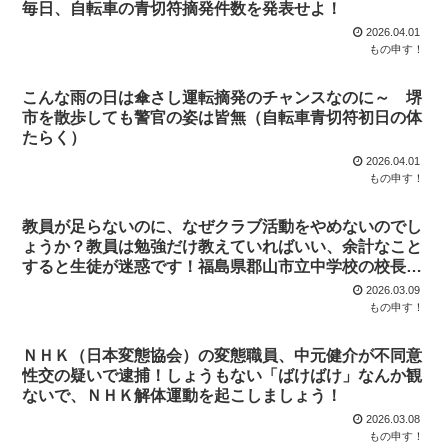
毎日、自転車の青切符摘発件数を発表せよ！
2026.04.01
もの申す！
こんな雨の日は傘さし運転摘発のチャンスなのに～ 堺
市を散歩しても警官の姿は皆無（自転車青切符初日の体
たらく）
2026.04.01
もの申す！
教員が足らないのに、なぜクラブ活動をやめないのでし
ょうか？教員は勉強だけ教えていればいい、余計なこと
すると生徒が迷惑です！福島県郡山市立中学校の校長は
いじめを隠ぺいすることだけが仕事です、暇ですね
2026.03.09
もの申す！
ＮＨＫ（日本変態協会）の変態職員、中元健介が不同意
性交の疑いで逮捕！しょうもない「ばけばけ」なんか観
ないで、ＮＨＫ解体運動を起こしましょう！
2026.03.08
もの申す！